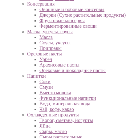
Консервация
Овощные и бобовые консервы
Джерки (Сухие растительные продукты)
Фруктовые консервы
Ферментированные овощи
Масла, уксусы, соусы
Масла
Соусы, уксусы
Приправы
Ореховые пасты
Урбеч
Арахисовые пасты
Ореховые и шоколадные пасты
Напитки
Соки
Смузи
Вместо молока
Функциональные напитки
Вода, минеральная вода
Чай, кофе, какао
Охлажденные продукты
Творог, сметана, йогурты
Яйца
Сыры, масло
Сыры растительные