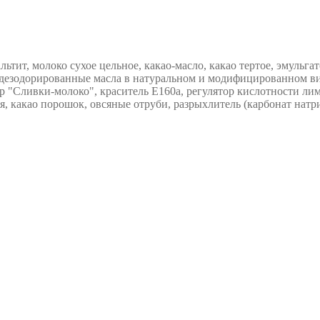
ьтит, молоко сухое цельное, какао-масло, какао тертое, эмульга
 дезодорированные масла в натуральном и модифицированном вид
тор "Сливки-молоко", краситель Е160а, регулятор кислотности ли
я, какао порошок, овсяные отруби, разрыхлитель (карбонат натри