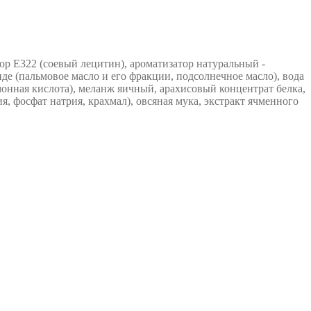
тор E322 (соевый лецитин), ароматизатор натуральный -
е (пальмовое масло и его фракции, подсолнечное масло), вода
монная кислота), меланж яичный, арахисовый концентрат белка,
я, фосфат натрия, крахмал), овсяная мука, экстракт ячменного