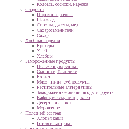
Колбаса, сосиски, нарезка
Сладости
Пирожные, кексы
Шоколад
Сиропы, джемы, мед
Сахарозаменители
Сахар
Хлебные изделия
Крекеры
Хлеб
Хлебцы
Замороженные продукты
Пельмени, вареники
Сырники, блинчики
Котлеты
Мясо, птица, субпродукты
Растительные альтернативы
Замороженные овощи, ягоды и фрукты
Вафли, кексы, пицца, хлеб
Десерты и сырки
Мороженое
Полезный завтрак
Хлопья каши
Готовые завтраки
Специи и приправы