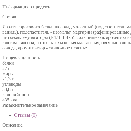
Информация о продукте
Состав
Изолят горохового белка, шоколад молочный (подсластитель мал
ваниль), подсластитель - изомальт, маргарин (рафинированные
питьевая, эмульгаторы (Е471, Е475), соль пищевая, ароматиза
клюква вяленая, патока крахмальная мальтозная, овсяные хлопь
солода, ароматизатор - сливочное печенье.
Пищевая ценность
белки
27 г
жиры
21,3 г
углеводы
33,8 г
калорийность
435 ккал.
Разъяснительное замечание
Отзывы (0)
Описание