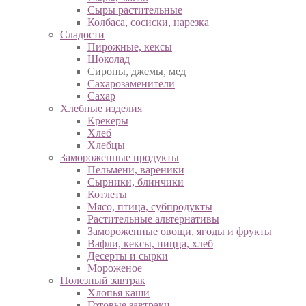
Сыры растительные
Колбаса, сосиски, нарезка
Сладости
Пирожные, кексы
Шоколад
Сиропы, джемы, мед
Сахарозаменители
Сахар
Хлебные изделия
Крекеры
Хлеб
Хлебцы
Замороженные продукты
Пельмени, вареники
Сырники, блинчики
Котлеты
Мясо, птица, субпродукты
Растительные альтернативы
Замороженные овощи, ягоды и фрукты
Вафли, кексы, пицца, хлеб
Десерты и сырки
Мороженое
Полезный завтрак
Хлопья каши
Готовые завтраки