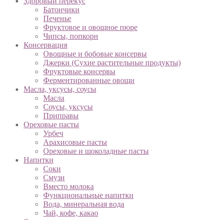
Здоровый перекус
Батончики
Печенье
Фруктовое и овощное пюре
Чипсы, попкорн
Консервация
Овощные и бобовые консервы
Джерки (Сухие растительные продукты)
Фруктовые консервы
Ферментированные овощи
Масла, уксусы, соусы
Масла
Соусы, уксусы
Приправы
Ореховые пасты
Урбеч
Арахисовые пасты
Ореховые и шоколадные пасты
Напитки
Соки
Смузи
Вместо молока
Функциональные напитки
Вода, минеральная вода
Чай, кофе, какао