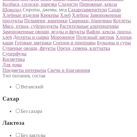
Колбаса, сосиски, нарезка
Сладости
Пирожные, кексы
Шоколад
Сиропы, джемы, мед
Сахарозаменители
Сахар
Хлебные изделия
Крекеры
Хлеб
Хлебцы
Замороженные
продукты
Пельмени, вареники
Сырники, блинчики
Котлеты
Мясо, птица, субпродукты
Растительные альтернативы
Замороженные овощи, ягоды и фрукты
Вафли, кексы, пицца,
хлеб
Десерты и сырки
Мороженое
Полезный завтрак
Хлопья,
каши
Готовые завтраки
Специи и приправы
Бульоны и супы
Сушеные овощи, фрукты
Орехи, семена, клетчатка
Суперфуды
Косметика
Для дома
Предметы интерьера
Свечи и благовония
Тип питания, состав
Веганский
Сахар
Без сахара
Лактоза
Без лактозы