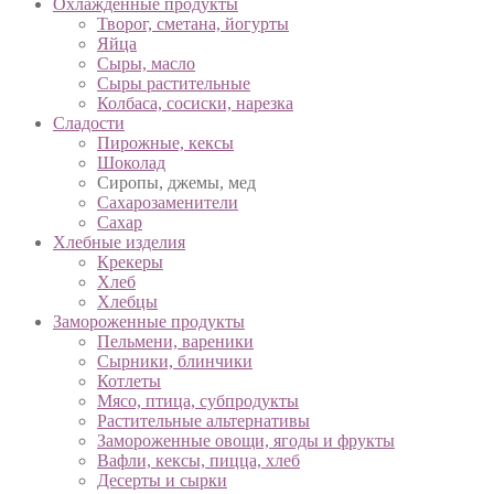
Охлажденные продукты
Творог, сметана, йогурты
Яйца
Сыры, масло
Сыры растительные
Колбаса, сосиски, нарезка
Сладости
Пирожные, кексы
Шоколад
Сиропы, джемы, мед
Сахарозаменители
Сахар
Хлебные изделия
Крекеры
Хлеб
Хлебцы
Замороженные продукты
Пельмени, вареники
Сырники, блинчики
Котлеты
Мясо, птица, субпродукты
Растительные альтернативы
Замороженные овощи, ягоды и фрукты
Вафли, кексы, пицца, хлеб
Десерты и сырки