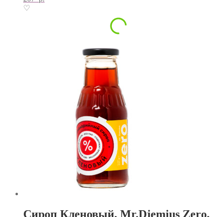
♡
Сироп Кленовый, Mr.Djemius Zero,