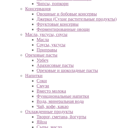
Чипсы, попкорн
Консервация
Овощные и бобовые консервы
Джерки (Сухие растительные продукты)
Фруктовые консервы
Ферментированные овощи
Масла, уксусы, соусы
Масла
Соусы, уксусы
Приправы
Ореховые пасты
Урбеч
Арахисовые пасты
Ореховые и шоколадные пасты
Напитки
Соки
Смузи
Вместо молока
Функциональные напитки
Вода, минеральная вода
Чай, кофе, какао
Охлажденные продукты
Творог, сметана, йогурты
Яйца
Сыры, масло