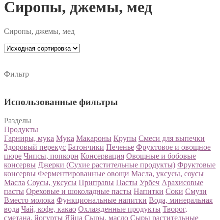
Сиропы, джемы, мед
Сиропы, джемы, мед
Фильтр
Использованные фильтры
Разделы
Продукты
Гарниры, мука
Мука
Макароны
Крупы
Смеси для выпечки
Здоровый перекус
Батончики
Печенье
Фруктовое и овощное
пюре
Чипсы, попкорн
Консервация
Овощные и бобовые
консервы
Джерки (Сухие растительные продукты)
Фруктовые
консервы
Ферментированные овощи
Масла, уксусы, соусы
Масла
Соусы, уксусы
Приправы
Пасты
Урбеч
Арахисовые
пасты
Ореховые и шоколадные пасты
Напитки
Соки
Смузи
Вместо молока
Функциональные напитки
Вода, минеральная
вода
Чай, кофе, какао
Охлажденные продукты
Творог,
сметана, йогурты
Яйца
Сыры, масло
Сыры растительные