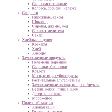
Сыры растительные
Колбаса, сосиски, нарезка
Сладости
Пирожные, кексы
Шоколад
Сиропы, джемы, мед
Сахарозаменители
Сахар
Хлебные изделия
Крекеры
Хлеб
Хлебцы
Замороженные продукты
Пельмени, вареники
Сырники, блинчики
Котлеты
Мясо, птица, субпродукты
Растительные альтернативы
Замороженные овощи, ягоды и фрукты
Вафли, кексы, пицца, хлеб
Десерты и сырки
Мороженое
Полезный завтрак
Хлопья каши
Готовые завтраки