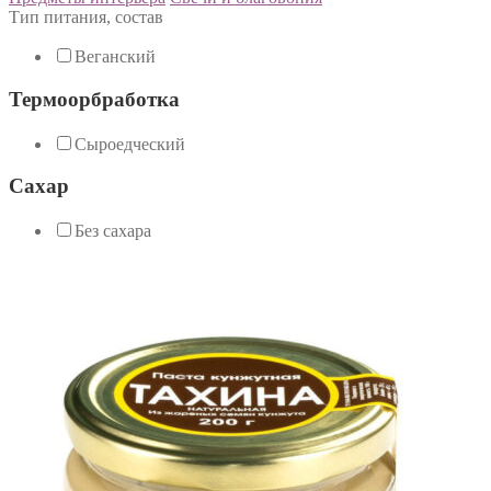
Тип питания, состав
Веганский
Термоорбработка
Сыроедческий
Сахар
Без сахара