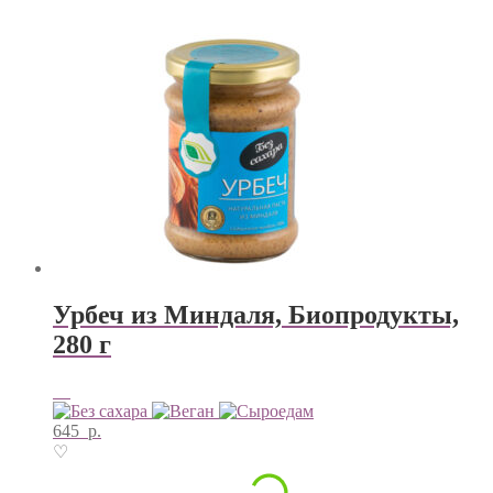
Урбеч из Миндаля, Биопродукты,
280 г
645
р.
♡