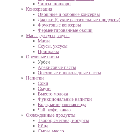
Чипсы, попкорн
Консервация
Овощные и бобовые консервы
Джерки (Сухие растительные продукты)
Фруктовые консервы
Ферментированные овощи
Масла, уксусы, соусы
Масла
Соусы, уксусы
Приправы
Ореховые пасты
Урбеч
Арахисовые пасты
Ореховые и шоколадные пасты
Напитки
Соки
Смузи
Вместо молока
Функциональные напитки
Вода, минеральная вода
Чай, кофе, какао
Охлажденные продукты
Творог, сметана, йогурты
Яйца
Сыры, масло