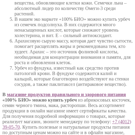
вещества, обновляющие клетки кожи. Семечки льна –
абсолютный лидер по количеству Омеги-3 среди
растений.
В нашем эко маркете «100% БИО» можно купить урбеч
из семечек подсолнуха. В них содержится много
ненасыщенных кислот, которые снижают уровень
холестерина, и вит. Е – сильный антиоксидант.
Арахисовую сырую массу, которая дает чувство сытости,
помогает расщеплять жиры и рекомендована тем, кто
худеет. Арахис – это источник фолиевой кислоты,
необходимая для концентрации внимания и памяти, для
роста и обновления клеток.
Урбеч из фундука, известный как средство против
патологий крови. В фундуке содержится калий и
кальций, которые благотворно воздействуют на стенки
сосудов, а также паклитаксел (антираковое вещество).
В
магазине продуктов правильного и здорового питания
«100% БИО» можно купить урбеч
из абрикосовых косточек,
семян черного тмина, мака, расторопши. Весь ассортимент
продукции в онлайн магазине имеет сертификаты качества.
Для получения подробной информации о товарах, которые
реализует магазин, звоните менеджеру по телефону:
+7 (4012)
39-05-70
. Купить полезные и натуральные продукты питания
по доступным ценам можно на сайте и в офлайн магазине,