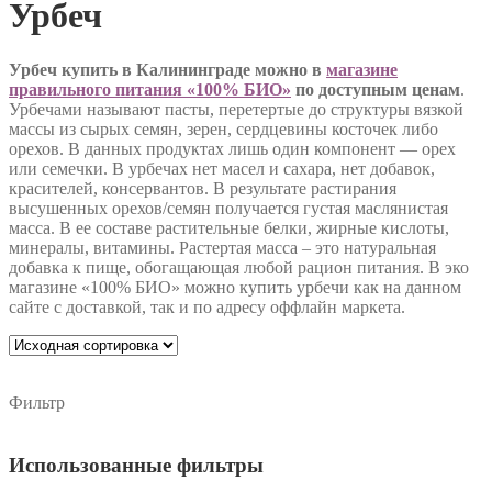
Урбеч
Урбеч купить в Калининграде можно в
магазине
правильного питания «100% БИО»
по доступным ценам
.
Урбечами называют пасты, перетертые до структуры вязкой
массы из сырых семян, зерен, сердцевины косточек либо
орехов. В данных продуктах лишь один компонент — орех
или семечки. В урбечах нет масел и сахара, нет добавок,
красителей, консервантов. В результате растирания
высушенных орехов/семян получается густая маслянистая
масса. В ее составе растительные белки, жирные кислоты,
минералы, витамины. Растертая масса – это натуральная
добавка к пище, обогащающая любой рацион питания. В эко
магазине «100% БИО» можно купить урбечи как на данном
сайте с доставкой, так и по адресу оффлайн маркета.
Фильтр
Использованные фильтры