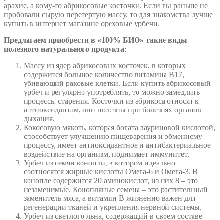
арахис, а кому-то абрикосовые косточки. Если вы раньше не
пробовали сырую перетертую массу, то для знакомства лучше
купить в интернет магазине ореховые урбечи.
Предлагаем приобрести в «100% БИО» такие виды
полезного натурального продукта
:
Массу из ядер абрикосовых косточек, в которых
содержится большое количество витамина В17,
убивающий раковые клетки. Если купить абрикосовый
урбеч и регулярно употреблять, то можно замедлить
процессы старения. Косточки из абрикоса относят к
антиоксидантам, они полезны при болезнях органов
дыхания.
Кокосовую мякоть, которая богата лауриновой кислотой,
способствует улучшению пищеварения и обменному
процессу, имеет антиоксидантное и антибактериальное
воздействие на организм, поднимает иммунитет.
Урбеч из семян конопли, в котором идеально
соотносятся жирные кислоты Омега-6 и Омега-3. В
конопле содержится 20 аминокислот, из них 8 – это
незаменимые. Конопляные семена – это растительный
заменитель мяса, а витамин В жизненно важен для
регенерации тканей и укрепления нервной системы.
Урбеч из светлого льна, содержащий в своем составе