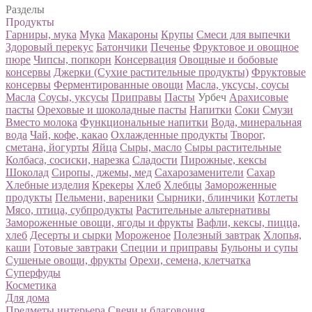
Разделы
Продукты
Гарниры, мука
Мука
Макароны
Крупы
Смеси для выпечки
Здоровый перекус
Батончики
Печенье
Фруктовое и овощное
пюре
Чипсы, попкорн
Консервация
Овощные и бобовые
консервы
Джерки (Сухие растительные продукты)
Фруктовые
консервы
Ферментированные овощи
Масла, уксусы, соусы
Масла
Соусы, уксусы
Приправы
Пасты
Урбеч
Арахисовые
пасты
Ореховые и шоколадные пасты
Напитки
Соки
Смузи
Вместо молока
Функциональные напитки
Вода, минеральная
вода
Чай, кофе, какао
Охлажденные продукты
Творог,
сметана, йогурты
Яйца
Сыры, масло
Сыры растительные
Колбаса, сосиски, нарезка
Сладости
Пирожные, кексы
Шоколад
Сиропы, джемы, мед
Сахарозаменители
Сахар
Хлебные изделия
Крекеры
Хлеб
Хлебцы
Замороженные
продукты
Пельмени, вареники
Сырники, блинчики
Котлеты
Мясо, птица, субпродукты
Растительные альтернативы
Замороженные овощи, ягоды и фрукты
Вафли, кексы, пицца,
хлеб
Десерты и сырки
Мороженое
Полезный завтрак
Хлопья,
каши
Готовые завтраки
Специи и приправы
Бульоны и супы
Сушеные овощи, фрукты
Орехи, семена, клетчатка
Суперфуды
Косметика
Для дома
Предметы интерьера
Свечи и благовония