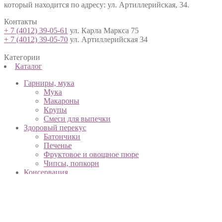
который находится по адресу: ул. Артиллерийская, 34.
Контакты
+ 7 (4012) 39-05-61
ул. Карла Маркса 75
+ 7 (4012) 39-05-70
ул. Артиллерийская 34
Категории
Каталог
Гарниры, мука
Мука
Макароны
Крупы
Смеси для выпечки
Здоровый перекус
Батончики
Печенье
Фруктовое и овощное пюре
Чипсы, попкорн
Консервация
Овощные и бобовые консервы
Джерки (Сухие растительные продукты)
Фруктовые консервы
Ферментированные овощи
Масла, уксусы, соусы