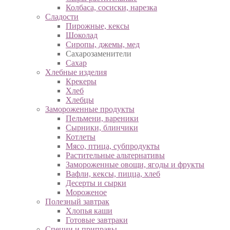
Колбаса, сосиски, нарезка
Сладости
Пирожные, кексы
Шоколад
Сиропы, джемы, мед
Сахарозаменители
Сахар
Хлебные изделия
Крекеры
Хлеб
Хлебцы
Замороженные продукты
Пельмени, вареники
Сырники, блинчики
Котлеты
Мясо, птица, субпродукты
Растительные альтернативы
Замороженные овощи, ягоды и фрукты
Вафли, кексы, пицца, хлеб
Десерты и сырки
Мороженое
Полезный завтрак
Хлопья каши
Готовые завтраки
Специи и приправы