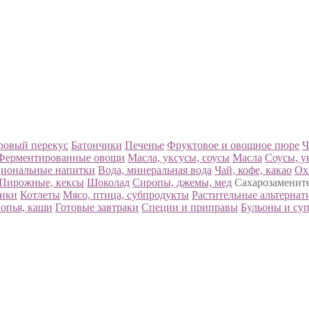
ровый перекус
Батончики
Печенье
Фруктовое и овощное пюре
Ч
Ферментированные овощи
Масла, уксусы, соусы
Масла
Соусы, у
иональные напитки
Вода, минеральная вода
Чай, кофе, какао
Ох
Пирожные, кексы
Шоколад
Сиропы, джемы, мед
Сахарозаменит
чики
Котлеты
Мясо, птица, субпродукты
Растительные альтернат
опья, каши
Готовые завтраки
Специи и приправы
Бульоны и су