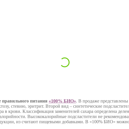
е правильного питания
«100% БИО»
. В продаже представлены
ктозу, стевию, эритрит. Второй вид – синтетические подсластит
а в крови. Классификация заменителей сахара определена делен
калорийности. Высококалорийные подсластители не рекомендован
дукции, из считают пищевыми добавками. В «100% БИО» можно к