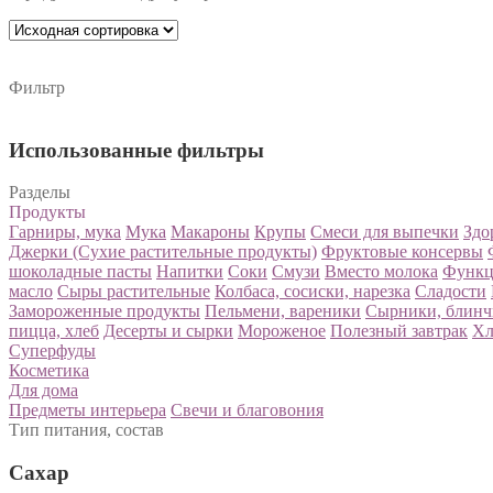
Фильтр
Использованные фильтры
Разделы
Продукты
Гарниры, мука
Мука
Макароны
Крупы
Смеси для выпечки
Здо
Джерки (Сухие растительные продукты)
Фруктовые консервы
шоколадные пасты
Напитки
Соки
Смузи
Вместо молока
Функц
масло
Сыры растительные
Колбаса, сосиски, нарезка
Сладости
Замороженные продукты
Пельмени, вареники
Сырники, блин
пицца, хлеб
Десерты и сырки
Мороженое
Полезный завтрак
Хл
Суперфуды
Косметика
Для дома
Предметы интерьера
Свечи и благовония
Тип питания, состав
Сахар