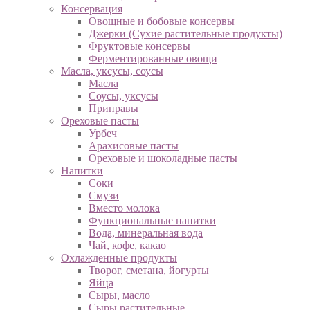
Консервация
Овощные и бобовые консервы
Джерки (Сухие растительные продукты)
Фруктовые консервы
Ферментированные овощи
Масла, уксусы, соусы
Масла
Соусы, уксусы
Приправы
Ореховые пасты
Урбеч
Арахисовые пасты
Ореховые и шоколадные пасты
Напитки
Соки
Смузи
Вместо молока
Функциональные напитки
Вода, минеральная вода
Чай, кофе, какао
Охлажденные продукты
Творог, сметана, йогурты
Яйца
Сыры, масло
Сыры растительные