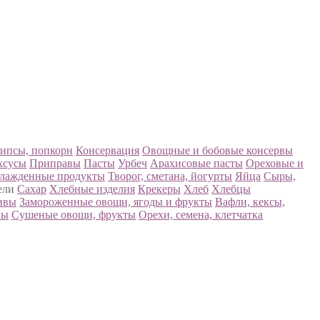
ипсы, попкорн
Консервация
Овощные и бобовые консервы
ксусы
Приправы
Пасты
Урбеч
Арахисовые пасты
Ореховые и
лажденные продукты
Творог, сметана, йогурты
Яйца
Сыры,
ели
Сахар
Хлебные изделия
Крекеры
Хлеб
Хлебцы
ивы
Замороженные овощи, ягоды и фрукты
Вафли, кексы,
пы
Сушеные овощи, фрукты
Орехи, семена, клетчатка