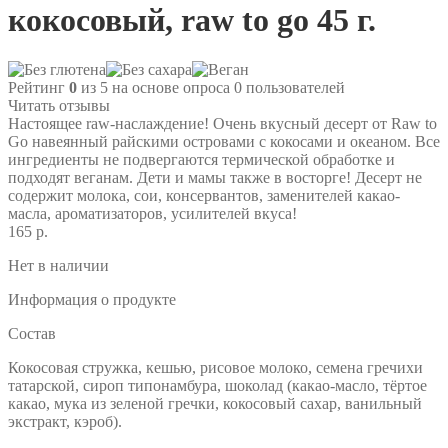
кокосовый, raw to go 45 г.
Рейтинг
0
из 5 на основе опроса
0
пользователей
Читать отзывы
Настоящее raw-наслаждение! Очень вкусный десерт от Raw to
Go навеянный райскими островами с кокосами и океаном. Все
ингредиенты не подвергаются термической обработке и
подходят веганам. Дети и мамы также в восторге! Десерт не
содержит молока, сои, консервантов, заменителей какао-
масла, ароматизаторов, усилителей вкуса!
165 р.
Нет в наличии
Информация о продукте
Состав
Кокосовая стружка, кешью, рисовое молоко, семена гречихи
татарской, сироп типонамбура, шоколад (какао-масло, тёртое
какао, мука из зеленой гречки, кокосовый сахар, ванильный
экстракт, кэроб).