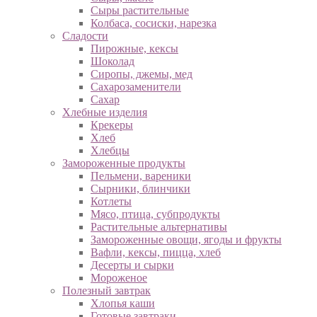
Сыры растительные
Колбаса, сосиски, нарезка
Сладости
Пирожные, кексы
Шоколад
Сиропы, джемы, мед
Сахарозаменители
Сахар
Хлебные изделия
Крекеры
Хлеб
Хлебцы
Замороженные продукты
Пельмени, вареники
Сырники, блинчики
Котлеты
Мясо, птица, субпродукты
Растительные альтернативы
Замороженные овощи, ягоды и фрукты
Вафли, кексы, пицца, хлеб
Десерты и сырки
Мороженое
Полезный завтрак
Хлопья каши
Готовые завтраки