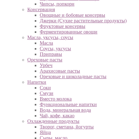
Чипсы, попкорн
Консервация
Овощные и бобовые консервы
Джерки (Сухие растительные продукты)
Фруктовые консервы
Ферментированные овощи
Масла, уксусы, соусы
Масла
Соусы, уксусы
Приправы
Ореховые пасты
Урбеч
Арахисовые пасты
Ореховые и шоколадные пасты
Напитки
Соки
Смузи
Вместо молока
Функциональные напитки
Вода, минеральная вода
Чай, кофе, какао
Охлажденные продукты
Творог, сметана, йогурты
Яйца
Сыры, масло