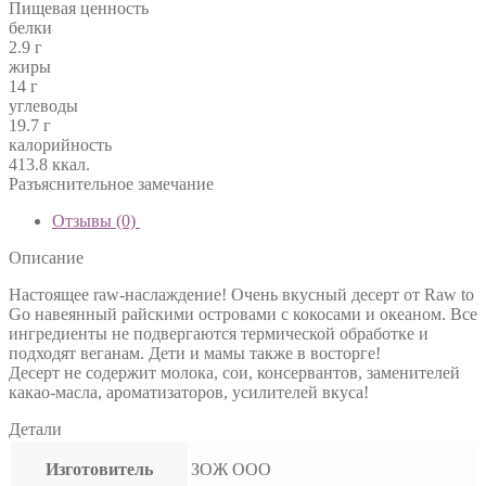
Пищевая ценность
белки
2.9 г
жиры
14 г
углеводы
19.7 г
калорийность
413.8 ккал.
Разъяснительное замечание
Отзывы (0)
Описание
Настоящее raw-наслаждение! Очень вкусный десерт от Raw to
Go навеянный райскими островами с кокосами и океаном. Все
ингредиенты не подвергаются термической обработке и
подходят веганам. Дети и мамы также в восторге!
Десерт не содержит молока, сои, консервантов, заменителей
какао-масла, ароматизаторов, усилителей вкуса!
Детали
Изготовитель
ЗОЖ ООО