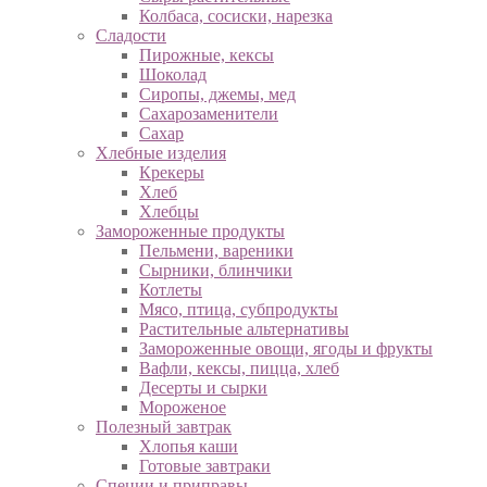
Колбаса, сосиски, нарезка
Сладости
Пирожные, кексы
Шоколад
Сиропы, джемы, мед
Сахарозаменители
Сахар
Хлебные изделия
Крекеры
Хлеб
Хлебцы
Замороженные продукты
Пельмени, вареники
Сырники, блинчики
Котлеты
Мясо, птица, субпродукты
Растительные альтернативы
Замороженные овощи, ягоды и фрукты
Вафли, кексы, пицца, хлеб
Десерты и сырки
Мороженое
Полезный завтрак
Хлопья каши
Готовые завтраки
Специи и приправы