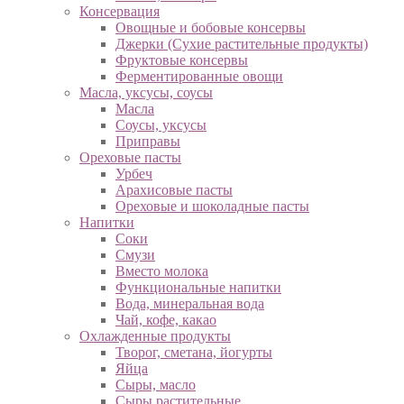
Консервация
Овощные и бобовые консервы
Джерки (Сухие растительные продукты)
Фруктовые консервы
Ферментированные овощи
Масла, уксусы, соусы
Масла
Соусы, уксусы
Приправы
Ореховые пасты
Урбеч
Арахисовые пасты
Ореховые и шоколадные пасты
Напитки
Соки
Смузи
Вместо молока
Функциональные напитки
Вода, минеральная вода
Чай, кофе, какао
Охлажденные продукты
Творог, сметана, йогурты
Яйца
Сыры, масло
Сыры растительные