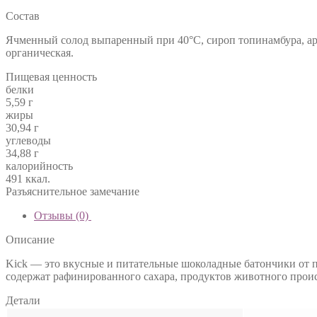
Состав
Ячменный солод выпаренный при 40°С, cироп топинамбура, ара
органическая.
Пищевая ценность
белки
5,59 г
жиры
30,94 г
углеводы
34,88 г
калорийность
491 ккал.
Разъяснительное замечание
Отзывы (0)
Описание
Kick — это вкусные и питательные шоколадные батончики от
содержат рафинированного сахара, продуктов животного прои
Детали