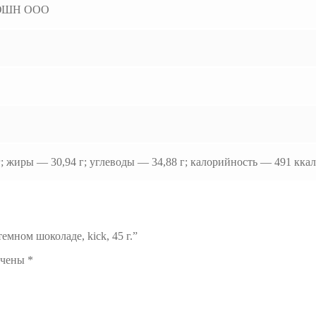
ЮШН ООО
г; жиры — 30,94 г; углеводы — 34,88 г; калорийность — 491 ккал
емном шоколаде, kick, 45 г.”
ечены
*