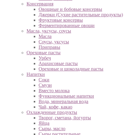
Консервация
Овощные и бобовые консервы
Джерки (Сухие растительные продукты)
Фруктовые консервы
Ферментированные овощи
Масла, уксусы, соусы
Масла
Соусы, уксусы
Приправы
Ореховые пасты
Урбеч
Арахисовые пасты
Ореховые и шоколадные пасты
Напитки
Соки
Смузи
Вместо молока
Функциональные напитки
Вода, минеральная вода
Чай, кофе, какао
Охлажденные продукты
Творог, сметана, йогурты
Яйца
Сыры, масло
Сыры растительные