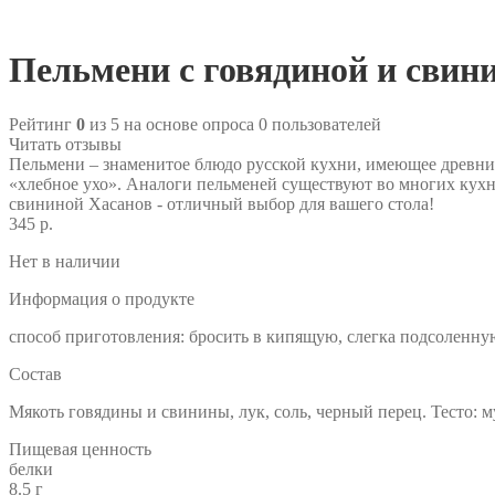
Пельмени с говядиной и свин
Рейтинг
0
из 5 на основе опроса
0
пользователей
Читать отзывы
Пельмени – знаменитое блюдо русской кухни, имеющее древние
«хлебное ухо». Аналоги пельменей существуют во многих кухн
свининой Хасанов - отличный выбор для вашего стола!
345 р.
Нет в наличии
Информация о продукте
способ приготовления: бросить в кипящую, слегка подсоленную
Состав
Мякоть говядины и свинины, лук, соль, черный перец. Тесто: м
Пищевая ценность
белки
8.5 г