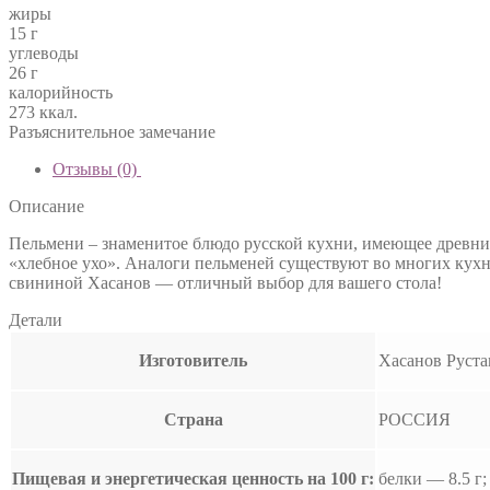
жиры
15 г
углеводы
26 г
калорийность
273 ккал.
Разъяснительное замечание
Отзывы (0)
Описание
Пельмени – знаменитое блюдо русской кухни, имеющее древние
«хлебное ухо». Аналоги пельменей существуют во многих кухн
свининой Хасанов — отличный выбор для вашего стола!
Детали
Изготовитель
Хасанов Руст
Страна
РОССИЯ
Пищевая и энергетическая ценность на 100 г:
белки — 8.5 г