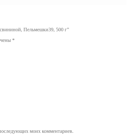
 свининой, Пельмешки39, 500 г”
ечены
*
ля последующих моих комментариев.