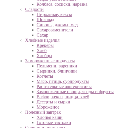
Колбаса, сосиски, нарезка
Сладости
Пирожные, кексы
Шоколад
Сиропы, джемы, мед
Сахарозаменители
Сахар
Хлебные изделия
Крекеры
Хлеб
Хлебцы
Замороженные продукты
Пельмени, вареники
Сырники, блинчики
Котлеты
Мясо, птица, субпродукты
Растительные альтернативы
Замороженные овощи, ягоды и фрукты
Вафли, кексы, пицца, хлеб
Десерты и сырки
Мороженое
Полезный завтрак
Хлопья каши
Готовые завтраки
Специи и приправы