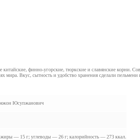
 китайские, финно-угорские, тюркские и славянские корни. Сов
ях мира. Вкус, сытность и удобство хранения сделали пельмен
амжон Юсупжанович
; жиры — 15 г; углеводы — 26 г; калорийность — 273 ккал.