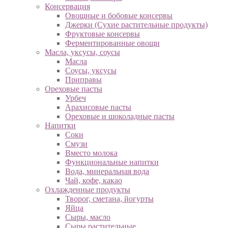
Консервация
Овощные и бобовые консервы
Джерки (Сухие растительные продукты)
Фруктовые консервы
Ферментированные овощи
Масла, уксусы, соусы
Масла
Соусы, уксусы
Приправы
Ореховые пасты
Урбеч
Арахисовые пасты
Ореховые и шоколадные пасты
Напитки
Соки
Смузи
Вместо молока
Функциональные напитки
Вода, минеральная вода
Чай, кофе, какао
Охлажденные продукты
Творог, сметана, йогурты
Яйца
Сыры, масло
Сыры растительные