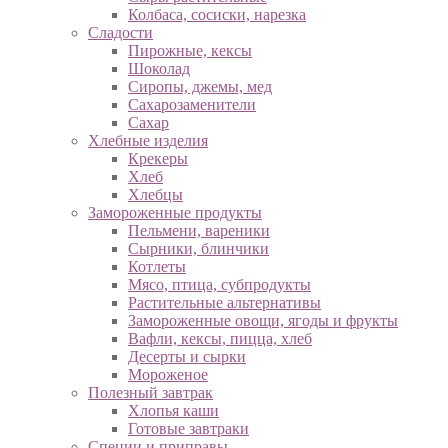
Колбаса, сосиски, нарезка
Сладости
Пирожные, кексы
Шоколад
Сиропы, джемы, мед
Сахарозаменители
Сахар
Хлебные изделия
Крекеры
Хлеб
Хлебцы
Замороженные продукты
Пельмени, вареники
Сырники, блинчики
Котлеты
Мясо, птица, субпродукты
Растительные альтернативы
Замороженные овощи, ягоды и фрукты
Вафли, кексы, пицца, хлеб
Десерты и сырки
Мороженое
Полезный завтрак
Хлопья каши
Готовые завтраки
Специи и приправы