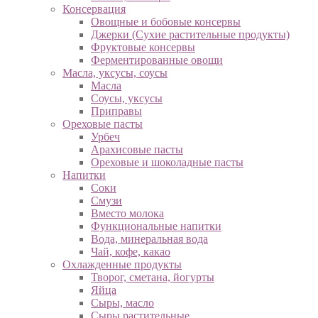
Консервация
Овощные и бобовые консервы
Джерки (Сухие растительные продукты)
Фруктовые консервы
Ферментированные овощи
Масла, уксусы, соусы
Масла
Соусы, уксусы
Приправы
Ореховые пасты
Урбеч
Арахисовые пасты
Ореховые и шоколадные пасты
Напитки
Соки
Смузи
Вместо молока
Функциональные напитки
Вода, минеральная вода
Чай, кофе, какао
Охлажденные продукты
Творог, сметана, йогурты
Яйца
Сыры, масло
Сыры растительные