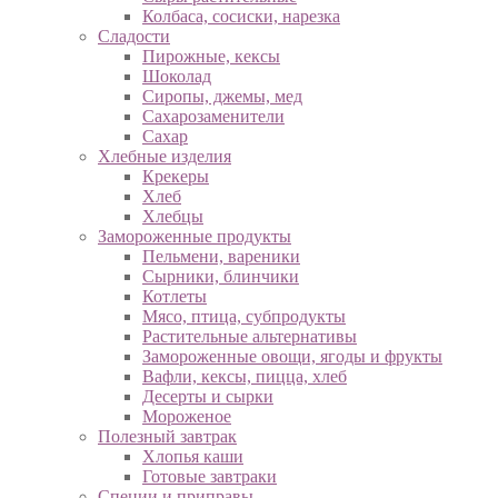
Колбаса, сосиски, нарезка
Сладости
Пирожные, кексы
Шоколад
Сиропы, джемы, мед
Сахарозаменители
Сахар
Хлебные изделия
Крекеры
Хлеб
Хлебцы
Замороженные продукты
Пельмени, вареники
Сырники, блинчики
Котлеты
Мясо, птица, субпродукты
Растительные альтернативы
Замороженные овощи, ягоды и фрукты
Вафли, кексы, пицца, хлеб
Десерты и сырки
Мороженое
Полезный завтрак
Хлопья каши
Готовые завтраки
Специи и приправы