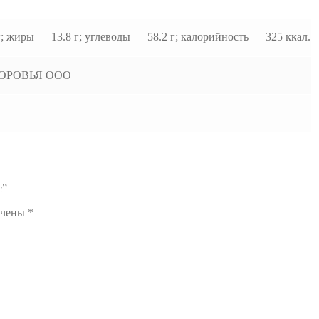
; жиры — 13.8 г; углеводы — 58.2 г; калорийность — 325 ккал.
ОРОВЬЯ ООО
с”
ечены
*