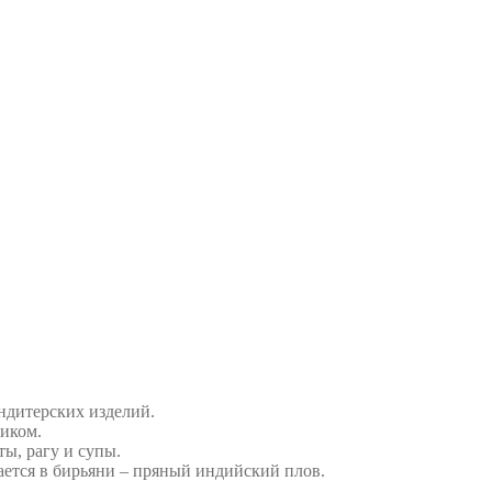
ндитерских изделий.
тиком.
ы, рагу и супы.
ется в бирьяни – пряный индийский плов.