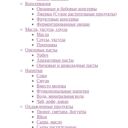
Консервация
Овощные и бобовые консервы
Джерки (Сухие растительные продукты)
Фруктовые консервы
Ферментированные овощи
Масла, уксусы, соусы
Масла
Соусы, уксусы
Приправы
Ореховые пасты
Урбеч
Арахисовые пасты
Ореховые и шоколадные пасты
Напитки
Соки
Смузи
Вместо молока
Функциональные напитки
Вода, минеральная вода
Чай, кофе, какао
Охлажденные продукты
Творог, сметана, йогурты
Яйца
Сыры, масло
Сыры растительные