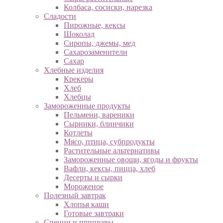
Колбаса, сосиски, нарезка
Сладости
Пирожные, кексы
Шоколад
Сиропы, джемы, мед
Сахарозаменители
Сахар
Хлебные изделия
Крекеры
Хлеб
Хлебцы
Замороженные продукты
Пельмени, вареники
Сырники, блинчики
Котлеты
Мясо, птица, субпродукты
Растительные альтернативы
Замороженные овощи, ягоды и фрукты
Вафли, кексы, пицца, хлеб
Десерты и сырки
Мороженое
Полезный завтрак
Хлопья каши
Готовые завтраки
Специи и приправы