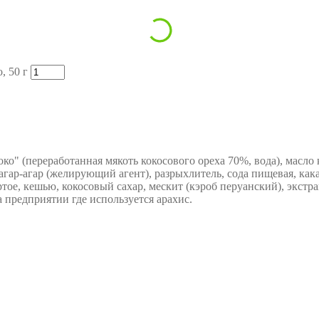
, 50 г
ко" (переработанная мякоть кокосового ореха 70%, вода), масло 
 агар-агар (желирующий агент), разрыхлитель, сода пищевая, как
тертое, кешью, кокосовый сахар, мескит (кэроб перуанский), экст
 предприятии где используется арахис.