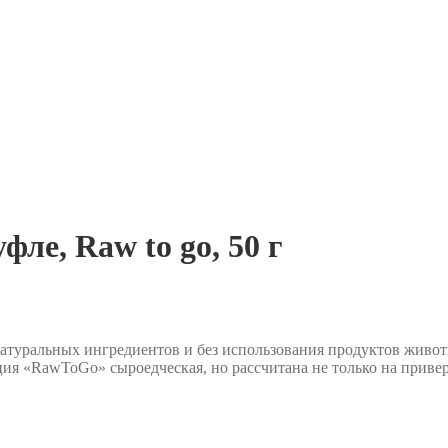
ле, Raw to go, 50 г
натуральных ингредиентов и без использования продуктов живо
кция «RawToGo» сыроедческая, но рассчитана не только на прив