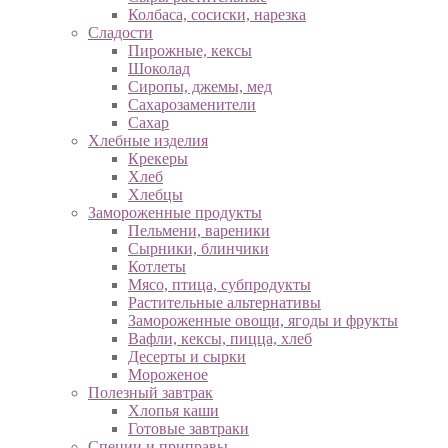
Колбаса, сосиски, нарезка
Сладости
Пирожные, кексы
Шоколад
Сиропы, джемы, мед
Сахарозаменители
Сахар
Хлебные изделия
Крекеры
Хлеб
Хлебцы
Замороженные продукты
Пельмени, вареники
Сырники, блинчики
Котлеты
Мясо, птица, субпродукты
Растительные альтернативы
Замороженные овощи, ягоды и фрукты
Вафли, кексы, пицца, хлеб
Десерты и сырки
Мороженое
Полезный завтрак
Хлопья каши
Готовые завтраки
Специи и приправы