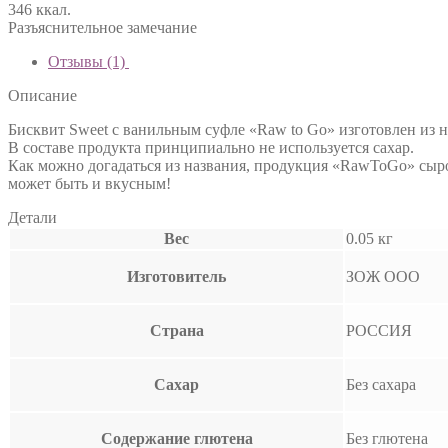
346 ккал.
Разъяснительное замечание
Отзывы (1)
Описание
Бисквит Sweet с ванильным суфле «Raw to Go» изготовлен из 
В составе продукта принципиально не используется сахар.
Как можно догадаться из названия, продукция «RawToGo» сыро
может быть и вкусным!
Детали
Вес
0.05 кг
Изготовитель
ЗОЖ ООО
Страна
РОССИЯ
Сахар
Без сахара
Содержание глютена
Без глютена