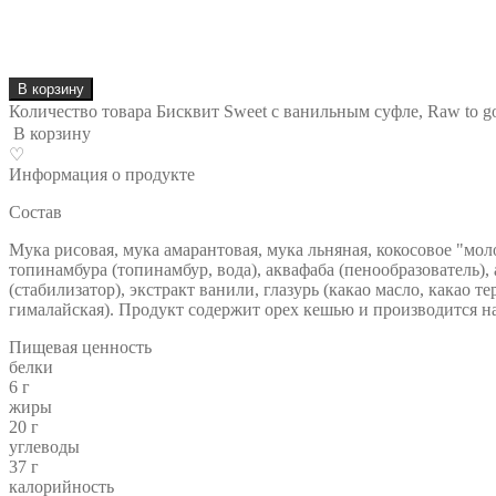
В корзину
Количество товара Бисквит Sweet с ванильным суфле, Raw to go
В корзину
♡
Информация о продукте
Состав
Мука рисовая, мука амарантовая, мука льняная, кокосовое "моло
топинамбура (топинамбур, вода), аквафаба (пенообразователь),
(стабилизатор), экстракт ванили, глазурь (какао масло, какао 
гималайская). Продукт содержит орех кешью и производится на
Пищевая ценность
белки
6 г
жиры
20 г
углеводы
37 г
калорийность