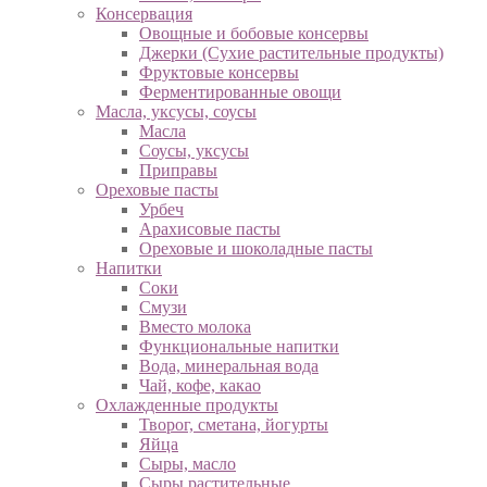
Консервация
Овощные и бобовые консервы
Джерки (Сухие растительные продукты)
Фруктовые консервы
Ферментированные овощи
Масла, уксусы, соусы
Масла
Соусы, уксусы
Приправы
Ореховые пасты
Урбеч
Арахисовые пасты
Ореховые и шоколадные пасты
Напитки
Соки
Смузи
Вместо молока
Функциональные напитки
Вода, минеральная вода
Чай, кофе, какао
Охлажденные продукты
Творог, сметана, йогурты
Яйца
Сыры, масло
Сыры растительные