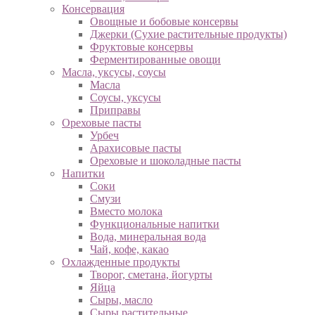
Консервация
Овощные и бобовые консервы
Джерки (Сухие растительные продукты)
Фруктовые консервы
Ферментированные овощи
Масла, уксусы, соусы
Масла
Соусы, уксусы
Приправы
Ореховые пасты
Урбеч
Арахисовые пасты
Ореховые и шоколадные пасты
Напитки
Соки
Смузи
Вместо молока
Функциональные напитки
Вода, минеральная вода
Чай, кофе, какао
Охлажденные продукты
Творог, сметана, йогурты
Яйца
Сыры, масло
Сыры растительные