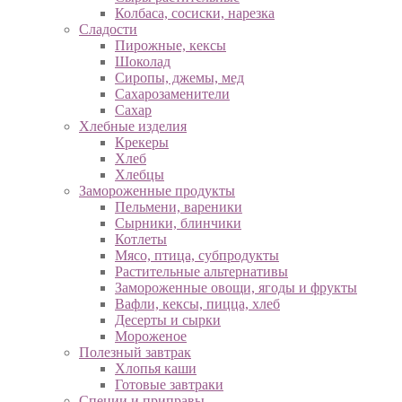
Колбаса, сосиски, нарезка
Сладости
Пирожные, кексы
Шоколад
Сиропы, джемы, мед
Сахарозаменители
Сахар
Хлебные изделия
Крекеры
Хлеб
Хлебцы
Замороженные продукты
Пельмени, вареники
Сырники, блинчики
Котлеты
Мясо, птица, субпродукты
Растительные альтернативы
Замороженные овощи, ягоды и фрукты
Вафли, кексы, пицца, хлеб
Десерты и сырки
Мороженое
Полезный завтрак
Хлопья каши
Готовые завтраки
Специи и приправы