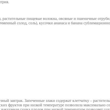
трия.
, растительные пищевые волокна, овсяные и пшеничные отруби,
 ячменный солод, соль), кусочки ананаса и банана сублимационн
зный завтрак. Запеченные злаки содержат клетчатку – растите
их фруктов при низкой температуре позволила максимально сох
 вакуумная сушка плодов при низкой температуре позволяет сох