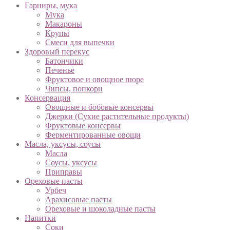
Гарниры, мука
Мука
Макароны
Крупы
Смеси для выпечки
Здоровый перекус
Батончики
Печенье
Фруктовое и овощное пюре
Чипсы, попкорн
Консервация
Овощные и бобовые консервы
Джерки (Сухие растительные продукты)
Фруктовые консервы
Ферментированные овощи
Масла, уксусы, соусы
Масла
Соусы, уксусы
Приправы
Ореховые пасты
Урбеч
Арахисовые пасты
Ореховые и шоколадные пасты
Напитки
Соки