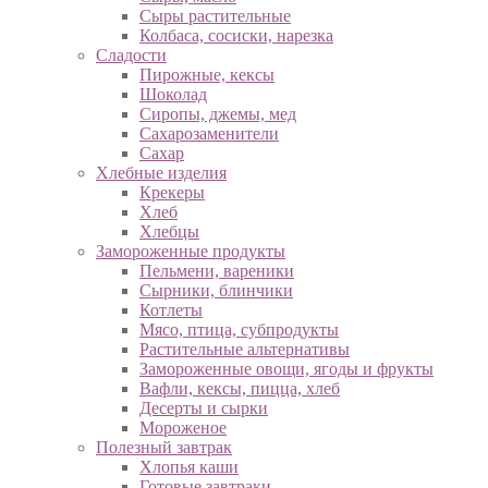
Сыры растительные
Колбаса, сосиски, нарезка
Сладости
Пирожные, кексы
Шоколад
Сиропы, джемы, мед
Сахарозаменители
Сахар
Хлебные изделия
Крекеры
Хлеб
Хлебцы
Замороженные продукты
Пельмени, вареники
Сырники, блинчики
Котлеты
Мясо, птица, субпродукты
Растительные альтернативы
Замороженные овощи, ягоды и фрукты
Вафли, кексы, пицца, хлеб
Десерты и сырки
Мороженое
Полезный завтрак
Хлопья каши
Готовые завтраки