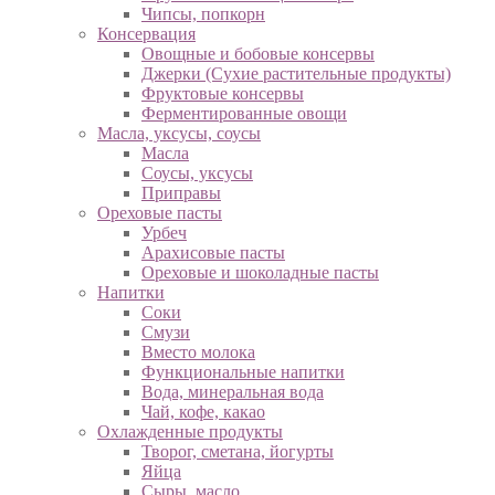
Чипсы, попкорн
Консервация
Овощные и бобовые консервы
Джерки (Сухие растительные продукты)
Фруктовые консервы
Ферментированные овощи
Масла, уксусы, соусы
Масла
Соусы, уксусы
Приправы
Ореховые пасты
Урбеч
Арахисовые пасты
Ореховые и шоколадные пасты
Напитки
Соки
Смузи
Вместо молока
Функциональные напитки
Вода, минеральная вода
Чай, кофе, какао
Охлажденные продукты
Творог, сметана, йогурты
Яйца
Сыры, масло