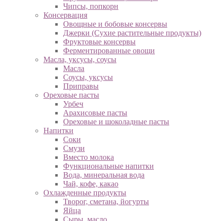
Чипсы, попкорн
Консервация
Овощные и бобовые консервы
Джерки (Сухие растительные продукты)
Фруктовые консервы
Ферментированные овощи
Масла, уксусы, соусы
Масла
Соусы, уксусы
Приправы
Ореховые пасты
Урбеч
Арахисовые пасты
Ореховые и шоколадные пасты
Напитки
Соки
Смузи
Вместо молока
Функциональные напитки
Вода, минеральная вода
Чай, кофе, какао
Охлажденные продукты
Творог, сметана, йогурты
Яйца
Сыры, масло