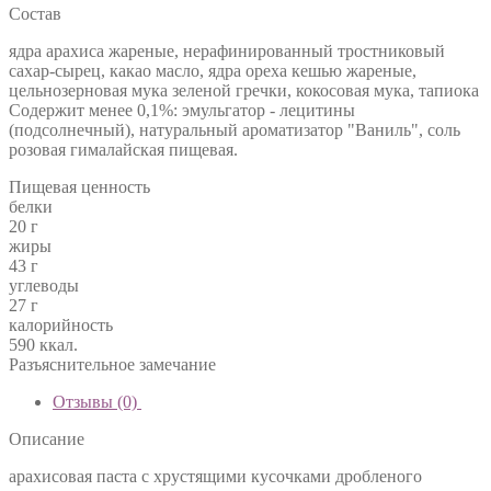
Состав
ядра арахиса жареные, нерафинированный тростниковый
сахар-сырец, какао масло, ядра ореха кешью жареные,
цельнозерновая мука зеленой гречки, кокосовая мука, тапиока
Содержит менее 0,1%: эмульгатор - лецитины
(подсолнечный), натуральный ароматизатор "Ваниль", соль
розовая гималайская пищевая.
Пищевая ценность
белки
20 г
жиры
43 г
углеводы
27 г
калорийность
590 ккал.
Разъяснительное замечание
Отзывы (0)
Описание
арахисовая паста с хрустящими кусочками дробленого