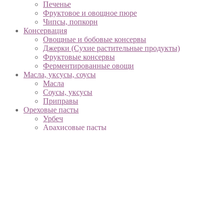
Печенье
Фруктовое и овощное пюре
Чипсы, попкорн
Консервация
Овощные и бобовые консервы
Джерки (Сухие растительные продукты)
Фруктовые консервы
Ферментированные овощи
Масла, уксусы, соусы
Масла
Соусы, уксусы
Приправы
Ореховые пасты
Урбеч
Арахисовые пасты
Ореховые и шоколадные пасты
Напитки
Соки
Смузи
Вместо молока
Функциональные напитки
Вода, минеральная вода
Чай, кофе, какао
Охлажденные продукты
Творог, сметана, йогурты