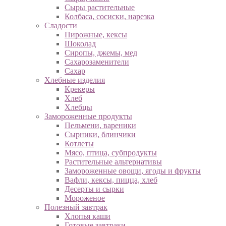
Сыры растительные
Колбаса, сосиски, нарезка
Сладости
Пирожные, кексы
Шоколад
Сиропы, джемы, мед
Сахарозаменители
Сахар
Хлебные изделия
Крекеры
Хлеб
Хлебцы
Замороженные продукты
Пельмени, вареники
Сырники, блинчики
Котлеты
Мясо, птица, субпродукты
Растительные альтернативы
Замороженные овощи, ягоды и фрукты
Вафли, кексы, пицца, хлеб
Десерты и сырки
Мороженое
Полезный завтрак
Хлопья каши
Готовые завтраки