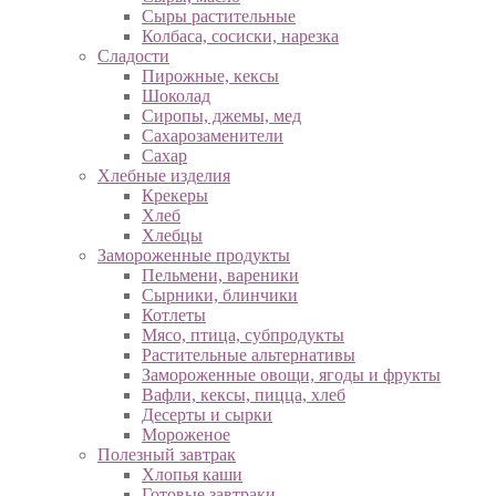
Сыры растительные
Колбаса, сосиски, нарезка
Сладости
Пирожные, кексы
Шоколад
Сиропы, джемы, мед
Сахарозаменители
Сахар
Хлебные изделия
Крекеры
Хлеб
Хлебцы
Замороженные продукты
Пельмени, вареники
Сырники, блинчики
Котлеты
Мясо, птица, субпродукты
Растительные альтернативы
Замороженные овощи, ягоды и фрукты
Вафли, кексы, пицца, хлеб
Десерты и сырки
Мороженое
Полезный завтрак
Хлопья каши
Готовые завтраки