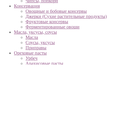
Чипсы, попкорн
Консервация
Овощные и бобовые консервы
Джерки (Сухие растительные продукты)
Фруктовые консервы
Ферментированные овощи
Масла, уксусы, соусы
Масла
Соусы, уксусы
Приправы
Ореховые пасты
Урбеч
Арахисовые пасты
Ореховые и шоколадные пасты
Напитки
Соки
Смузи
Вместо молока
Функциональные напитки
Вода, минеральная вода
Чай, кофе, какао
Охлажденные продукты
Творог, сметана, йогурты
Яйца
Сыры, масло