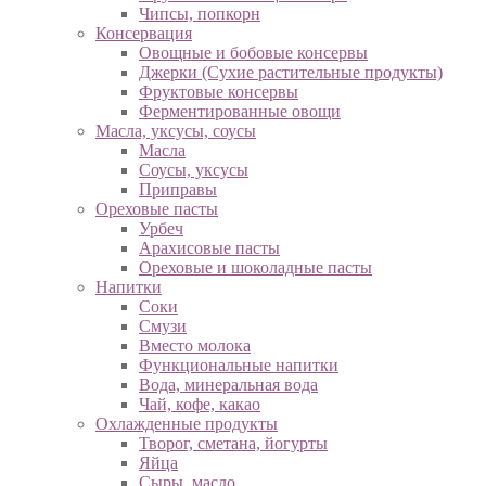
Чипсы, попкорн
Консервация
Овощные и бобовые консервы
Джерки (Сухие растительные продукты)
Фруктовые консервы
Ферментированные овощи
Масла, уксусы, соусы
Масла
Соусы, уксусы
Приправы
Ореховые пасты
Урбеч
Арахисовые пасты
Ореховые и шоколадные пасты
Напитки
Соки
Смузи
Вместо молока
Функциональные напитки
Вода, минеральная вода
Чай, кофе, какао
Охлажденные продукты
Творог, сметана, йогурты
Яйца
Сыры, масло