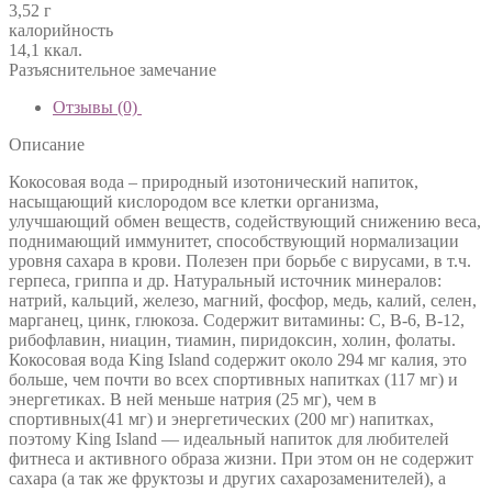
3,52 г
калорийность
14,1 ккал.
Разъяснительное замечание
Отзывы (0)
Описание
Кокосовая вода – природный изотонический напиток,
насыщающий кислородом все клетки организма,
улучшающий обмен веществ, содействующий снижению веса,
поднимающий иммунитет, способствующий нормализации
уровня сахара в крови. Полезен при борьбе с вирусами, в т.ч.
герпеса, гриппа и др. Натуральный источник минералов:
натрий, кальций, железо, магний, фосфор, медь, калий, селен,
марганец, цинк, глюкоза. Содержит витамины: С, В-6, В-12,
рибофлавин, ниацин, тиамин, пиридоксин, холин, фолаты.
Кокосовая вода King Island содержит около 294 мг калия, это
больше, чем почти во всех спортивных напитках (117 мг) и
энергетиках. В ней меньше натрия (25 мг), чем в
спортивных(41 мг) и энергетических (200 мг) напитках,
поэтому King Island — идеальный напиток для любителей
фитнеса и активного образа жизни. При этом он не содержит
сахара (а так же фруктозы и других сахарозаменителей), а