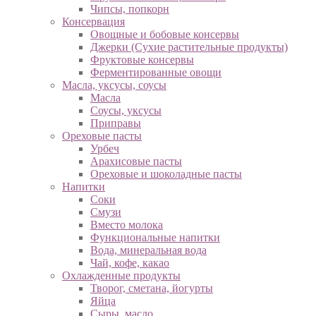
Чипсы, попкорн
Консервация
Овощные и бобовые консервы
Джерки (Сухие растительные продукты)
Фруктовые консервы
Ферментированные овощи
Масла, уксусы, соусы
Масла
Соусы, уксусы
Приправы
Ореховые пасты
Урбеч
Арахисовые пасты
Ореховые и шоколадные пасты
Напитки
Соки
Смузи
Вместо молока
Функциональные напитки
Вода, минеральная вода
Чай, кофе, какао
Охлажденные продукты
Творог, сметана, йогурты
Яйца
Сыры, масло