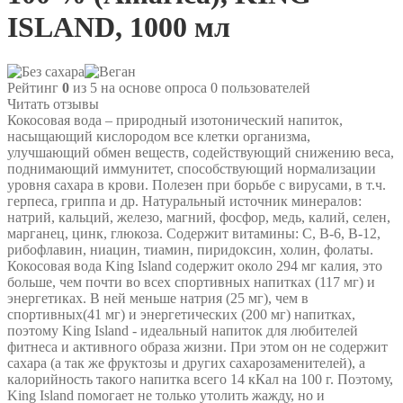
ISLAND, 1000 мл
Рейтинг
0
из 5 на основе опроса
0
пользователей
Читать отзывы
Кокосовая вода – природный изотонический напиток,
насыщающий кислородом все клетки организма,
улучшающий обмен веществ, содействующий снижению веса,
поднимающий иммунитет, способствующий нормализации
уровня сахара в крови. Полезен при борьбе с вирусами, в т.ч.
герпеса, гриппа и др. Натуральный источник минералов:
натрий, кальций, железо, магний, фосфор, медь, калий, селен,
марганец, цинк, глюкоза. Содержит витамины: С, В-6, В-12,
рибофлавин, ниацин, тиамин, пиридоксин, холин, фолаты.
Кокосовая вода King Island содержит около 294 мг калия, это
больше, чем почти во всех спортивных напитках (117 мг) и
энергетиках. В ней меньше натрия (25 мг), чем в
спортивных(41 мг) и энергетических (200 мг) напитках,
поэтому King Island - идеальный напиток для любителей
фитнеса и активного образа жизни. При этом он не содержит
сахара (а так же фруктозы и других сахарозаменителей), а
калорийность такого напитка всего 14 кКал на 100 г. Поэтому,
King Island помогает не только утолить жажду, но и