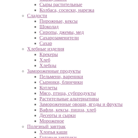
Сыры растительные
Колбаса, сосиски, нарезка
Сладости
Пирожные, кексы
Шоколад
Сиропы, джемы, мед
Сахарозаменители
Сахар
Хлебные изделия
Крекеры
Хлеб
Хлебцы
Замороженные продукты
Пельмени, вареники
Сырники, блинчики
Котлеты
Мясо, птица, субпродукты
Растительные альтернативы
Замороженные овощи, ягоды и фрукты
Вафли, кексы, пицца, хлеб
Десерты и сырки
Мороженое
Полезный завтрак
Хлопья каши
Готовые завтраки