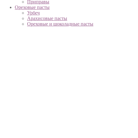
Приправы
Ореховые пасты
Урбеч
Арахисовые пасты
Ореховые и шоколадные пасты
Напитки
Соки
Смузи
Вместо молока
Функциональные напитки
Вода, минеральная вода
Чай, кофе, какао
Охлажденные продукты
Творог, сметана, йогурты
Яйца
Сыры, масло
Сыры растительные
Колбаса, сосиски, нарезка
Сладости
Пирожные, кексы
Шоколад
Сиропы, джемы, мед
Сахарозаменители
Сахар
Хлебные изделия