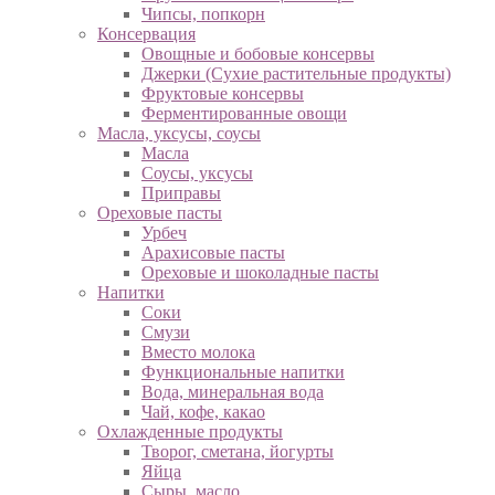
Чипсы, попкорн
Консервация
Овощные и бобовые консервы
Джерки (Сухие растительные продукты)
Фруктовые консервы
Ферментированные овощи
Масла, уксусы, соусы
Масла
Соусы, уксусы
Приправы
Ореховые пасты
Урбеч
Арахисовые пасты
Ореховые и шоколадные пасты
Напитки
Соки
Смузи
Вместо молока
Функциональные напитки
Вода, минеральная вода
Чай, кофе, какао
Охлажденные продукты
Творог, сметана, йогурты
Яйца
Сыры, масло