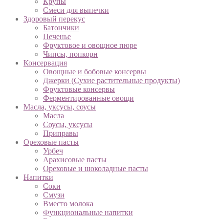
Крупы
Смеси для выпечки
Здоровый перекус
Батончики
Печенье
Фруктовое и овощное пюре
Чипсы, попкорн
Консервация
Овощные и бобовые консервы
Джерки (Сухие растительные продукты)
Фруктовые консервы
Ферментированные овощи
Масла, уксусы, соусы
Масла
Соусы, уксусы
Приправы
Ореховые пасты
Урбеч
Арахисовые пасты
Ореховые и шоколадные пасты
Напитки
Соки
Смузи
Вместо молока
Функциональные напитки