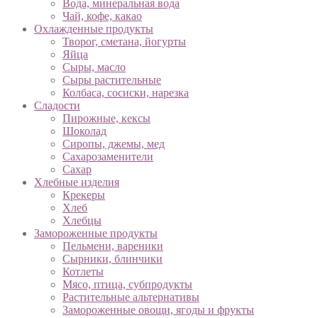
Вода, минеральная вода
Чай, кофе, какао
Охлажденные продукты
Творог, сметана, йогурты
Яйца
Сыры, масло
Сыры растительные
Колбаса, сосиски, нарезка
Сладости
Пирожные, кексы
Шоколад
Сиропы, джемы, мед
Сахарозаменители
Сахар
Хлебные изделия
Крекеры
Хлеб
Хлебцы
Замороженные продукты
Пельмени, вареники
Сырники, блинчики
Котлеты
Мясо, птица, субпродукты
Растительные альтернативы
Замороженные овощи, ягоды и фрукты