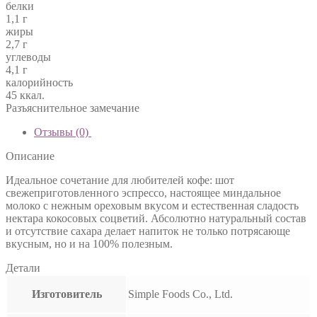
белки
1,1 г
жиры
2,7 г
углеводы
4,1 г
калорийность
45 ккал.
Разъяснительное замечание
Отзывы (0)
Описание
Идеальное сочетание для любителей кофе: шот
свежеприготовленного эспрессо, настоящее миндальное
молоко с нежным ореховым вкусом и естественная сладость
нектара кокосовых соцветий. Абсолютно натуральный состав
и отсутствие сахара делает напиток не только потрясающе
вкусным, но и на 100% полезным.
Детали
Изготовитель
Simple Foods Co., Ltd.