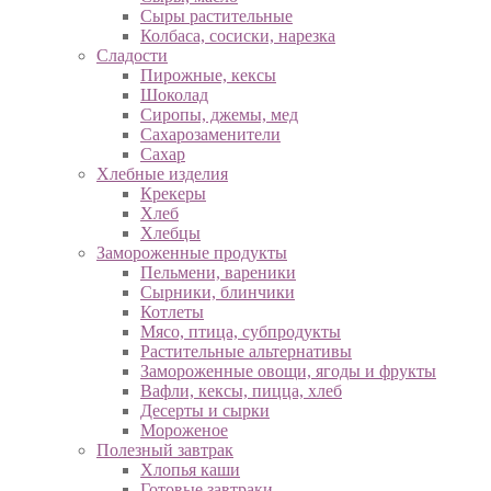
Сыры растительные
Колбаса, сосиски, нарезка
Сладости
Пирожные, кексы
Шоколад
Сиропы, джемы, мед
Сахарозаменители
Сахар
Хлебные изделия
Крекеры
Хлеб
Хлебцы
Замороженные продукты
Пельмени, вареники
Сырники, блинчики
Котлеты
Мясо, птица, субпродукты
Растительные альтернативы
Замороженные овощи, ягоды и фрукты
Вафли, кексы, пицца, хлеб
Десерты и сырки
Мороженое
Полезный завтрак
Хлопья каши
Готовые завтраки