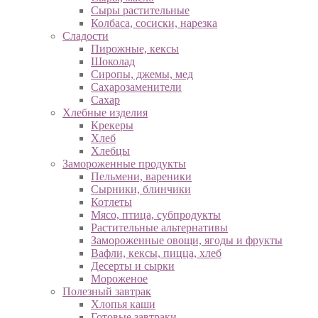
Сыры растительные
Колбаса, сосиски, нарезка
Сладости
Пирожные, кексы
Шоколад
Сиропы, джемы, мед
Сахарозаменители
Сахар
Хлебные изделия
Крекеры
Хлеб
Хлебцы
Замороженные продукты
Пельмени, вареники
Сырники, блинчики
Котлеты
Мясо, птица, субпродукты
Растительные альтернативы
Замороженные овощи, ягоды и фрукты
Вафли, кексы, пицца, хлеб
Десерты и сырки
Мороженое
Полезный завтрак
Хлопья каши
Готовые завтраки