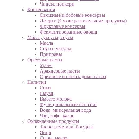
Чипсы, попкорн
Консервация
Овощные и бобовые консервы
Джерки (Сухие растительные продукты)
Фруктовые консервы
Ферментированные овощи
Масла, уксусы, соусы
Масла
Соусы, уксусы
Приправы
Ореховые пасты
Урбеч
Арахисовые пасты
Ореховые и шоколадные пасты
Напитки
Соки
Смузи
Вместо молока
Функциональные напитки
Вода, минеральная вода
Чай, кофе, какао
Охлажденные продукты
Творог, сметана, йогурты
Яйца
Сыры, масло