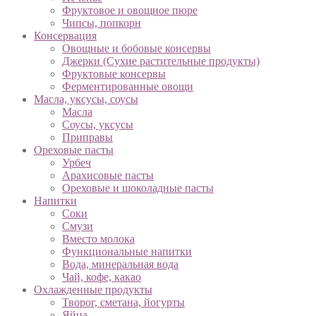
Фруктовое и овощное пюре
Чипсы, попкорн
Консервация
Овощные и бобовые консервы
Джерки (Сухие растительные продукты)
Фруктовые консервы
Ферментированные овощи
Масла, уксусы, соусы
Масла
Соусы, уксусы
Приправы
Ореховые пасты
Урбеч
Арахисовые пасты
Ореховые и шоколадные пасты
Напитки
Соки
Смузи
Вместо молока
Функциональные напитки
Вода, минеральная вода
Чай, кофе, какао
Охлажденные продукты
Творог, сметана, йогурты
Яйца