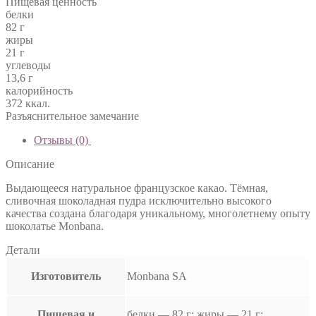
Пищевая ценность
белки
82 г
жиры
21 г
углеводы
13,6 г
калорийность
372 ккал.
Разъяснительное замечание
Отзывы (0)
Описание
Выдающееся натуральное французское какао. Тёмная,
сливочная шоколадная пудра исключительно высокого
качества создана благодаря уникальному, многолетнему опыту
шоколатье Monbana.
Детали
Изготовитель
Monbana SA
Пищевая и
белки — 82 г; жиры — 21 г;