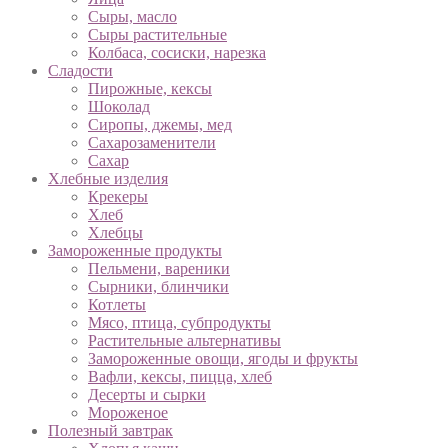
Сыры, масло
Сыры растительные
Колбаса, сосиски, нарезка
Сладости
Пирожные, кексы
Шоколад
Сиропы, джемы, мед
Сахарозаменители
Сахар
Хлебные изделия
Крекеры
Хлеб
Хлебцы
Замороженные продукты
Пельмени, вареники
Сырники, блинчики
Котлеты
Мясо, птица, субпродукты
Растительные альтернативы
Замороженные овощи, ягоды и фрукты
Вафли, кексы, пицца, хлеб
Десерты и сырки
Мороженое
Полезный завтрак