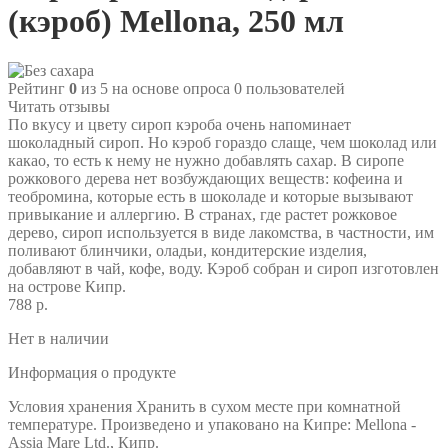
(кэроб) Mellona, 250 мл
Рейтинг
0
из 5 на основе опроса
0
пользователей
Читать отзывы
По вкусу и цвету сироп кэроба очень напоминает
шоколадный сироп. Но кэроб гораздо слаще, чем шоколад или
какао, то есть к нему не нужно добавлять сахар. В сиропе
рожкового дерева нет возбуждающих веществ: кофеина и
теобромина, которые есть в шоколаде и которые вызывают
привыкание и аллергию. В странах, где растет рожковое
дерево, сироп используется в виде лакомства, в частности, им
поливают блинчики, оладьи, кондитерские изделия,
добавляют в чай, кофе, воду. Кэроб собран и сироп изготовлен
на острове Кипр.
788 р.
Нет в наличии
Информация о продукте
Условия хранения Хранить в сухом месте при комнатной
температуре. Произведено и упаковано на Кипре: Mellona -
Assia Mare Ltd., Кипр.