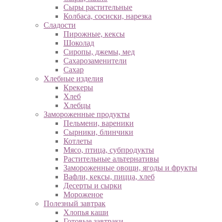
Сыры растительные
Колбаса, сосиски, нарезка
Сладости
Пирожные, кексы
Шоколад
Сиропы, джемы, мед
Сахарозаменители
Сахар
Хлебные изделия
Крекеры
Хлеб
Хлебцы
Замороженные продукты
Пельмени, вареники
Сырники, блинчики
Котлеты
Мясо, птица, субпродукты
Растительные альтернативы
Замороженные овощи, ягоды и фрукты
Вафли, кексы, пицца, хлеб
Десерты и сырки
Мороженое
Полезный завтрак
Хлопья каши
Готовые завтраки