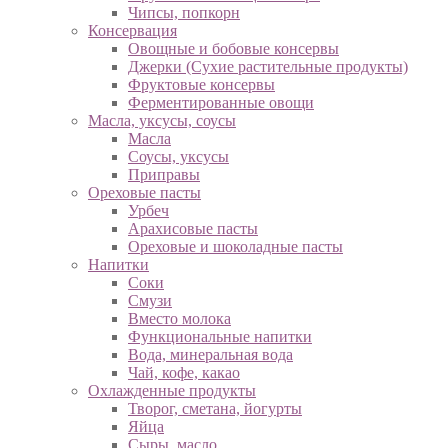
Чипсы, попкорн
Консервация
Овощные и бобовые консервы
Джерки (Сухие растительные продукты)
Фруктовые консервы
Ферментированные овощи
Масла, уксусы, соусы
Масла
Соусы, уксусы
Приправы
Ореховые пасты
Урбеч
Арахисовые пасты
Ореховые и шоколадные пасты
Напитки
Соки
Смузи
Вместо молока
Функциональные напитки
Вода, минеральная вода
Чай, кофе, какао
Охлажденные продукты
Творог, сметана, йогурты
Яйца
Сыры, масло