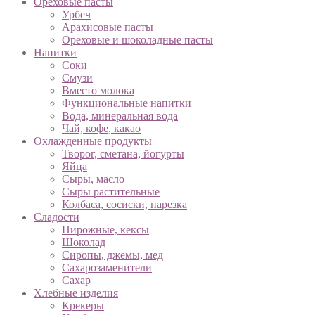
Ореховые пасты
Урбеч
Арахисовые пасты
Ореховые и шоколадные пасты
Напитки
Соки
Смузи
Вместо молока
Функциональные напитки
Вода, минеральная вода
Чай, кофе, какао
Охлажденные продукты
Творог, сметана, йогурты
Яйца
Сыры, масло
Сыры растительные
Колбаса, сосиски, нарезка
Сладости
Пирожные, кексы
Шоколад
Сиропы, джемы, мед
Сахарозаменители
Сахар
Хлебные изделия
Крекеры