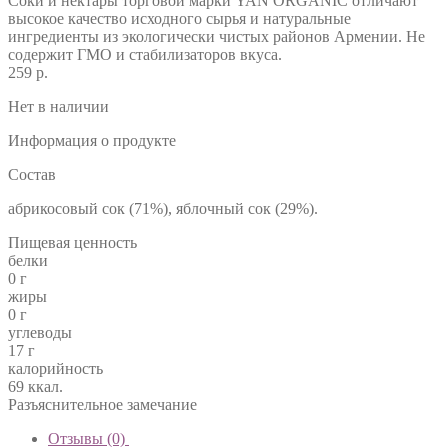
Соки и нектары торговой марки YAN ORGANIC отличают
высокое качество исходного сырья и натуральные
ингредиенты из экологически чистых районов Армении. Не
содержит ГМО и стабилизаторов вкуса.
259 р.
Нет в наличии
Информация о продукте
Состав
абрикосовый сок (71%), яблочный сок (29%).
Пищевая ценность
белки
0 г
жиры
0 г
углеводы
17 г
калорийность
69 ккал.
Разъяснительное замечание
Отзывы (0)