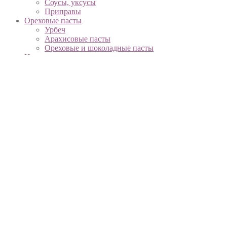
Соусы, уксусы
Приправы
Ореховые пасты
Урбеч
Арахисовые пасты
Ореховые и шоколадные пасты
Напитки
Соки
Смузи
Вместо молока
Функциональные напитки
Вода, минеральная вода
Чай, кофе, какао
Охлажденные продукты
Творог, сметана, йогурты
Яйца
Сыры, масло
Сыры растительные
Колбаса, сосиски, нарезка
Сладости
Пирожные, кексы
Шоколад
Сиропы, джемы, мед
Сахарозаменители
Сахар