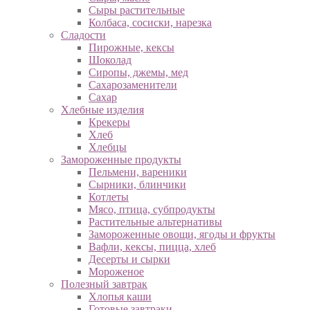
Сыры растительные
Колбаса, сосиски, нарезка
Сладости
Пирожные, кексы
Шоколад
Сиропы, джемы, мед
Сахарозаменители
Сахар
Хлебные изделия
Крекеры
Хлеб
Хлебцы
Замороженные продукты
Пельмени, вареники
Сырники, блинчики
Котлеты
Мясо, птица, субпродукты
Растительные альтернативы
Замороженные овощи, ягоды и фрукты
Вафли, кексы, пицца, хлеб
Десерты и сырки
Мороженое
Полезный завтрак
Хлопья каши
Готовые завтраки