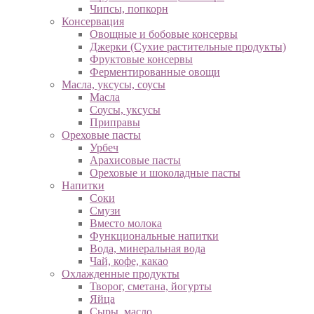
Чипсы, попкорн
Консервация
Овощные и бобовые консервы
Джерки (Сухие растительные продукты)
Фруктовые консервы
Ферментированные овощи
Масла, уксусы, соусы
Масла
Соусы, уксусы
Приправы
Ореховые пасты
Урбеч
Арахисовые пасты
Ореховые и шоколадные пасты
Напитки
Соки
Смузи
Вместо молока
Функциональные напитки
Вода, минеральная вода
Чай, кофе, какао
Охлажденные продукты
Творог, сметана, йогурты
Яйца
Сыры, масло