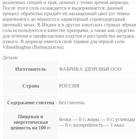
различных специй и трав, ценных с точки зрения аюрведы.
После этого соль охлаждается и выдерживается: данный
процесс обработки придаёт ей насыщенный цвет (от тёмно-
коричневого до чёрного) и характерный сероводородный
(яичный) запах. В Индии и в других азиатских странах чёрная
соль используются в качестве приправы, а также как средство
для лечения и профилактики вздутия и расстройства желудка,
изжоги. В аюрведе имеется свой термин для чёрной соли
Vibandhaghna (Вибандхагна).
Детали
Изготовитель
ФАБРИКА ЗДОРОВЬЯ ООО
Страна
РОССИЯ
Содержание глютена
Без глютена
Пищевая и
белки — 0 г; жиры — 0 г; углеводы
энергетическая
— 0 г; калорийность — 1 ккал.
ценность на 100 г: