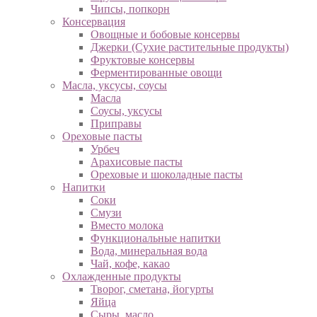
Чипсы, попкорн
Консервация
Овощные и бобовые консервы
Джерки (Сухие растительные продукты)
Фруктовые консервы
Ферментированные овощи
Масла, уксусы, соусы
Масла
Соусы, уксусы
Приправы
Ореховые пасты
Урбеч
Арахисовые пасты
Ореховые и шоколадные пасты
Напитки
Соки
Смузи
Вместо молока
Функциональные напитки
Вода, минеральная вода
Чай, кофе, какао
Охлажденные продукты
Творог, сметана, йогурты
Яйца
Сыры, масло