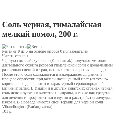
Соль черная, гималайская
мелкий помол, 200 г.
Рейтинг
0
из 5 на основе опроса
0
пользователей
Читать отзывы
Чёрную гималайскую соль (Kala namak) получают методом
длительного обжига розовой гималайской соли с добавлением
различных специй и трав, ценных с точки зрения аюрведы.
После этого соль охлаждается и выдерживается: данный
процесс обработки придаёт ей насыщенный цвет (от тёмно-
коричневого до чёрного) и характерный сероводородный
(яичный) запах. В Индии и в других азиатских странах чёрная
соль используются в качестве приправы, а также как средство
для лечения и профилактики вздутия и расстройства желудка,
изжоги. В аюрведе имеется свой термин для чёрной соли
Vibandhaghna (Вибандхагна).
101 р.