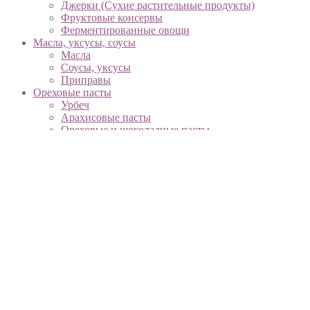
Джерки (Сухие растительные продукты)
Фруктовые консервы
Ферментированные овощи
Масла, уксусы, соусы
Масла
Соусы, уксусы
Приправы
Ореховые пасты
Урбеч
Арахисовые пасты
Ореховые и шоколадные пасты
Напитки
Соки
Смузи
Вместо молока
Функциональные напитки
Вода, минеральная вода
Чай, кофе, какао
Охлажденные продукты
Творог, сметана, йогурты
Яйца
Сыры, масло
Сыры растительные
Колбаса, сосиски, нарезка
Сладости