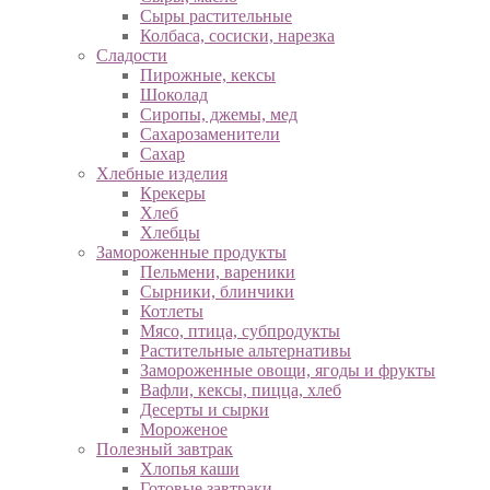
Сыры растительные
Колбаса, сосиски, нарезка
Сладости
Пирожные, кексы
Шоколад
Сиропы, джемы, мед
Сахарозаменители
Сахар
Хлебные изделия
Крекеры
Хлеб
Хлебцы
Замороженные продукты
Пельмени, вареники
Сырники, блинчики
Котлеты
Мясо, птица, субпродукты
Растительные альтернативы
Замороженные овощи, ягоды и фрукты
Вафли, кексы, пицца, хлеб
Десерты и сырки
Мороженое
Полезный завтрак
Хлопья каши
Готовые завтраки