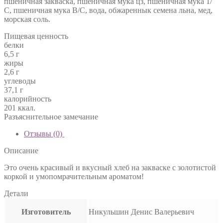
пшеничная закваска, пшеничная мука цз, пшеничная мука 1/
С, пшеничная мука В/С, вода, обжареннык семена льна, мед,
морская соль.
Пищевая ценность
белки
6,5 г
жиры
2,6 г
углеводы
37,1 г
калорийность
201 ккал.
Разъяснительное замечание
Отзывы (0)
Описание
Это очень красивый и вкусный хлеб на закваске с золотистой
коркой и умопомрачительным ароматом!
Детали
Изготовитель
Никульшин Денис Валерьевич