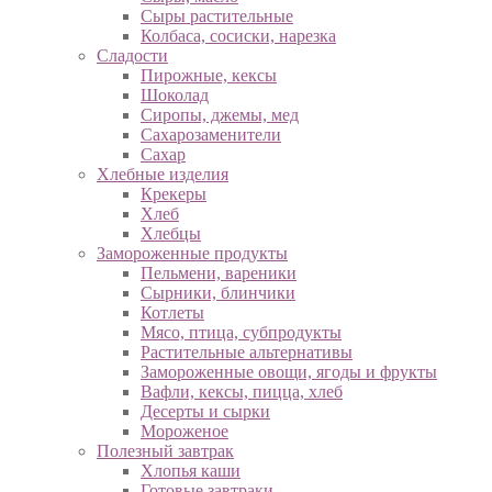
Сыры растительные
Колбаса, сосиски, нарезка
Сладости
Пирожные, кексы
Шоколад
Сиропы, джемы, мед
Сахарозаменители
Сахар
Хлебные изделия
Крекеры
Хлеб
Хлебцы
Замороженные продукты
Пельмени, вареники
Сырники, блинчики
Котлеты
Мясо, птица, субпродукты
Растительные альтернативы
Замороженные овощи, ягоды и фрукты
Вафли, кексы, пицца, хлеб
Десерты и сырки
Мороженое
Полезный завтрак
Хлопья каши
Готовые завтраки