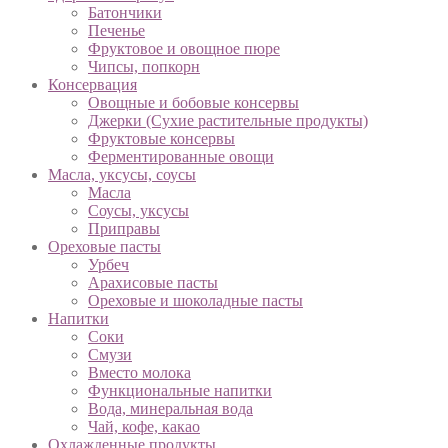
Батончики
Печенье
Фруктовое и овощное пюре
Чипсы, попкорн
Консервация
Овощные и бобовые консервы
Джерки (Сухие растительные продукты)
Фруктовые консервы
Ферментированные овощи
Масла, уксусы, соусы
Масла
Соусы, уксусы
Приправы
Ореховые пасты
Урбеч
Арахисовые пасты
Ореховые и шоколадные пасты
Напитки
Соки
Смузи
Вместо молока
Функциональные напитки
Вода, минеральная вода
Чай, кофе, какао
Охлажденные продукты