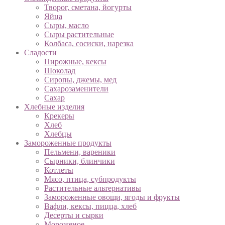
Творог, сметана, йогурты
Яйца
Сыры, масло
Сыры растительные
Колбаса, сосиски, нарезка
Сладости
Пирожные, кексы
Шоколад
Сиропы, джемы, мед
Сахарозаменители
Сахар
Хлебные изделия
Крекеры
Хлеб
Хлебцы
Замороженные продукты
Пельмени, вареники
Сырники, блинчики
Котлеты
Мясо, птица, субпродукты
Растительные альтернативы
Замороженные овощи, ягоды и фрукты
Вафли, кексы, пицца, хлеб
Десерты и сырки
Мороженое