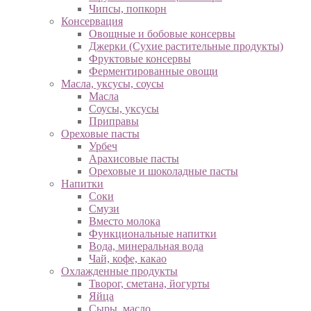
Чипсы, попкорн
Консервация
Овощные и бобовые консервы
Джерки (Сухие растительные продукты)
Фруктовые консервы
Ферментированные овощи
Масла, уксусы, соусы
Масла
Соусы, уксусы
Приправы
Ореховые пасты
Урбеч
Арахисовые пасты
Ореховые и шоколадные пасты
Напитки
Соки
Смузи
Вместо молока
Функциональные напитки
Вода, минеральная вода
Чай, кофе, какао
Охлажденные продукты
Творог, сметана, йогурты
Яйца
Сыры, масло