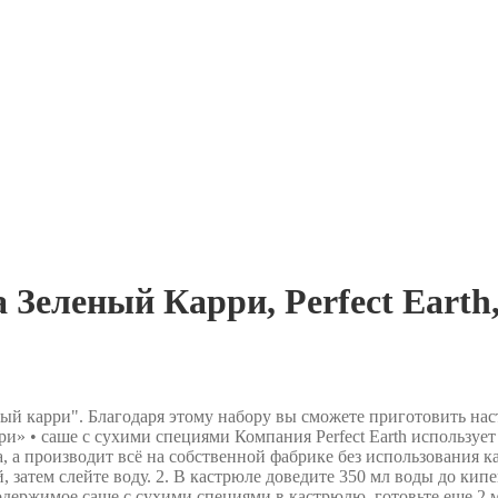
Зеленый Карри, Perfect Earth,
ый карри". Благодаря этому набору вы сможете приготовить нас
рри» • саше с сухими специями Компания Perfect Earth использу
 а производит всё на собственной фабрике без использования ка
, затем слейте воду. 2. В кастрюле доведите 350 мл воды до кип
содержимое саше с сухими специями в кастрюлю, готовьте еще 2