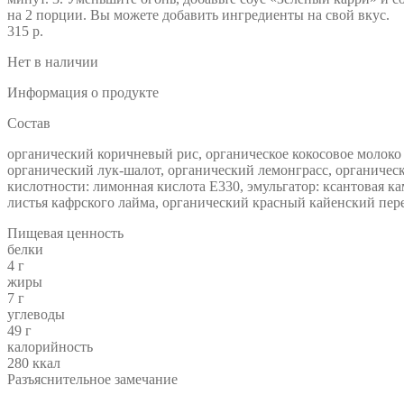
на 2 порции. Вы можете добавить ингредиенты на свой вкус.
315 р.
Нет в наличии
Информация о продукте
Состав
органический коричневый рис, органическое кокосовое молоко (
органический лук-шалот, органический лемонграсс, органическ
кислотности: лимонная кислота Е330, эмульгатор: ксантовая к
листья кафрского лайма, органический красный кайенский пере
Пищевая ценность
белки
4 г
жиры
7 г
углеводы
49 г
калорийность
280 ккал
Разъяснительное замечание