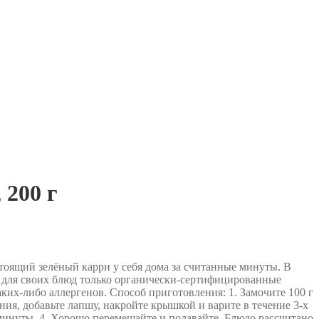
 200 г
тоящий зелёный карри у себя дома за считанные минуты. В
ет для своих блюд только органически-сертифицированные
ких-либо аллергенов. Способ приготовления: 1. Замочите 100 г
ения, добавьте лапшу, накройте крышкой и варите в течение 3-х
 минуты. 4. Хорошо перемешайте и подавайте. Блюдо рассчитано