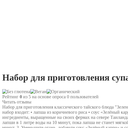
Набор для приготовления супа 
Рейтинг
0
из 5 на основе опроса
0
пользователей
Читать отзывы
Набор для приготовления классического тайского блюда "Зелен
набор входит: • лапша из коричневого риса • соус «Зелёный ка
ингредиенты, выращенные на своих фермах на севере Таиланда,
лапши в 1 литре воды на 10 минут, пока лапша не станет мягкой
минут. 3. Уменьшите огонь, добавьте соус «Зелёный карри» и 