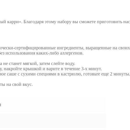
ный карри». Благодаря этому набору вы сможете приготовить на
ганически-сертифицированные ингредиенты, выращенные на свои
без использования каких-либо аллергенов.
 не станет мягкой, затем слейте воду.
у, накройте крышкой и варите в течение 3-х минут.
мое саше с сухими специями в кастрюлю, готовьте еще 2 минуты
ты на свой вкус.
О