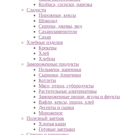
Колбаса, сосиски, нарезка
Сладости
Пирожные, кексы
Шоколад
Сиропы, джемы, мед
Сахарозаменители
Сахар
Хлебные изделия
Крекеры
Хлеб
Хлебцы
Замороженные продукты
Пельмени, вареники
Сырники, блинчики
Котлеты
Мясо, птица, субпродукты
Растительные альтернативы
Замороженные овощи, ягоды и фрукты
Вафли, кексы, пицца, хлеб
Десерты и сырки
Мороженое
Полезный завтрак
Хлопья каши
Готовые завтраки
Специи и приправы