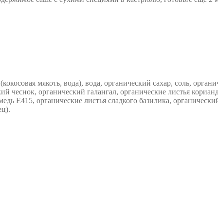
кокосовая мякоть, вода), вода, органический сахар, соль, орган
ий чеснок, органический галангал, органические листья корианд
амедь Е415, органические листья сладкого базилика, органическ
ц).