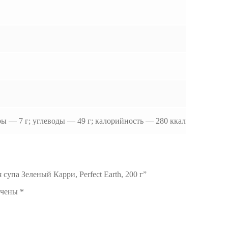
иры — 7 г; углеводы — 49 г; калорийность — 280 ккал
супа Зеленый Карри, Perfect Earth, 200 г”
ечены
*