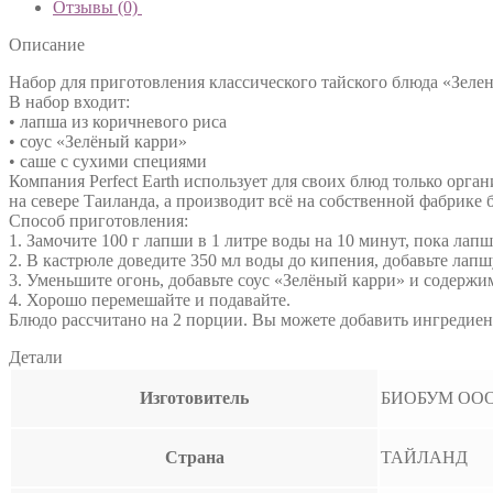
Отзывы (0)
Описание
Набор для приготовления классического тайского блюда «Зеле
В набор входит:
• лапша из коричневого риса
• соус «Зелёный карри»
• саше с сухими специями
Компания Perfect Earth использует для своих блюд только ор
на севере Таиланда, а производит всё на собственной фабрике 
Способ приготовления:
1. Замочите 100 г лапши в 1 литре воды на 10 минут, пока лапша
2. В кастрюле доведите 350 мл воды до кипения, добавьте лапш
3. Уменьшите огонь, добавьте соус «Зелёный карри» и содержи
4. Хорошо перемешайте и подавайте.
Блюдо рассчитано на 2 порции. Вы можете добавить ингредиен
Детали
Изготовитель
БИОБУМ ОО
Страна
ТАЙЛАНД