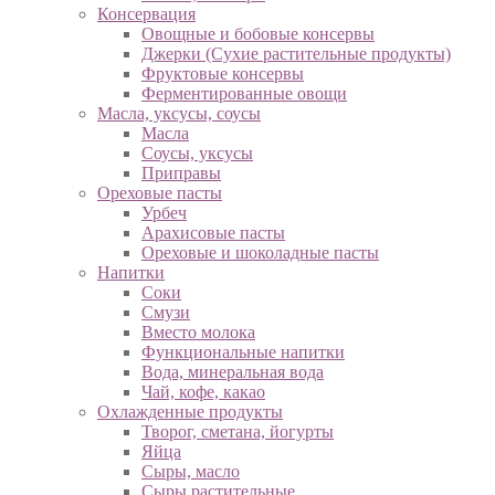
Консервация
Овощные и бобовые консервы
Джерки (Сухие растительные продукты)
Фруктовые консервы
Ферментированные овощи
Масла, уксусы, соусы
Масла
Соусы, уксусы
Приправы
Ореховые пасты
Урбеч
Арахисовые пасты
Ореховые и шоколадные пасты
Напитки
Соки
Смузи
Вместо молока
Функциональные напитки
Вода, минеральная вода
Чай, кофе, какао
Охлажденные продукты
Творог, сметана, йогурты
Яйца
Сыры, масло
Сыры растительные