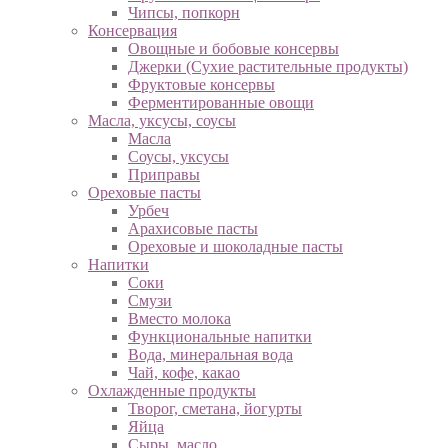
Чипсы, попкорн
Консервация
Овощные и бобовые консервы
Джерки (Сухие растительные продукты)
Фруктовые консервы
Ферментированные овощи
Масла, уксусы, соусы
Масла
Соусы, уксусы
Приправы
Ореховые пасты
Урбеч
Арахисовые пасты
Ореховые и шоколадные пасты
Напитки
Соки
Смузи
Вместо молока
Функциональные напитки
Вода, минеральная вода
Чай, кофе, какао
Охлажденные продукты
Творог, сметана, йогурты
Яйца
Сыры, масло