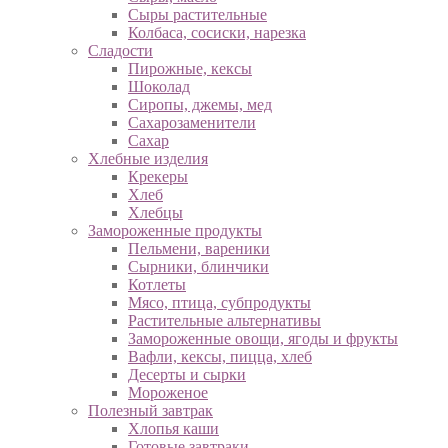
Сыры растительные
Колбаса, сосиски, нарезка
Сладости
Пирожные, кексы
Шоколад
Сиропы, джемы, мед
Сахарозаменители
Сахар
Хлебные изделия
Крекеры
Хлеб
Хлебцы
Замороженные продукты
Пельмени, вареники
Сырники, блинчики
Котлеты
Мясо, птица, субпродукты
Растительные альтернативы
Замороженные овощи, ягоды и фрукты
Вафли, кексы, пицца, хлеб
Десерты и сырки
Мороженое
Полезный завтрак
Хлопья каши
Готовые завтраки