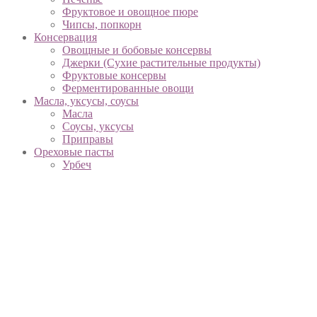
Фруктовое и овощное пюре
Чипсы, попкорн
Консервация
Овощные и бобовые консервы
Джерки (Сухие растительные продукты)
Фруктовые консервы
Ферментированные овощи
Масла, уксусы, соусы
Масла
Соусы, уксусы
Приправы
Ореховые пасты
Урбеч
Арахисовые пасты
Ореховые и шоколадные пасты
Напитки
Соки
Смузи
Вместо молока
Функциональные напитки
Вода, минеральная вода
Чай, кофе, какао
Охлажденные продукты
Творог, сметана, йогурты