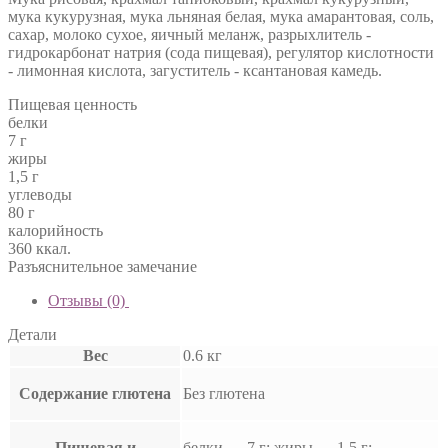
мука кукурузная, мука льняная белая, мука амарантовая, соль,
сахар, молоко сухое, яичный меланж, разрыхлитель -
гидрокарбонат натрия (сода пищевая), регулятор кислотности
- лимонная кислота, загуститель - ксантановая камедь.
Пищевая ценность
белки
7 г
жиры
1,5 г
углеводы
80 г
калорийность
360 ккал.
Разъяснительное замечание
Отзывы (0)
Детали
Вес
0.6 кг
Содержание глютена
Без глютена
Пищевая и
белки — 7 г; жиры — 1,5 г;